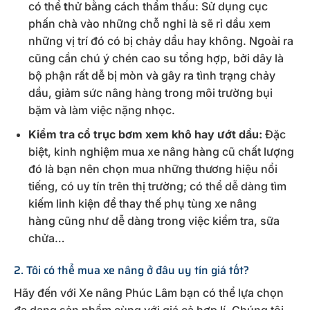
có thể
t
hử bằng cách thẩm thấu: Sử dụng cục
phấn chà vào những chỗ nghi là sẽ rỉ dầu xem
những vị trí đó có bị chảy dầu hay không. Ngoài ra
cũng cần chú ý chén cao su tổng hợp, bởi dây là
bộ phận rất dễ bị mòn và gây ra tình trạng chảy
dầu, giảm sức nâng hàng trong môi trường bụi
bặm và làm việc nặng nhọc.
Kiểm tra cổ trục bơm xem khô hay ướt dầu:
Đặc
biệt, kinh nghiệm mua xe nâng hàng cũ chất lượng
đó là bạn nên chọn mua những thương hiệu nổi
tiếng, có uy tín trên thị trường; có thể dễ dàng tìm
kiếm linh kiện để thay thế phụ tùng xe nâng
hàng cũng như dễ dàng trong việc kiểm tra, sữa
chửa…
2. Tôi có thể mua xe nâng ở đâu uy tín giá tốt?
Hãy đến với Xe nâng Phúc Lâm bạn có thể lựa chọn
đa dạng sản phẩm cùng với giá cả hợp lí. Chúng tôi