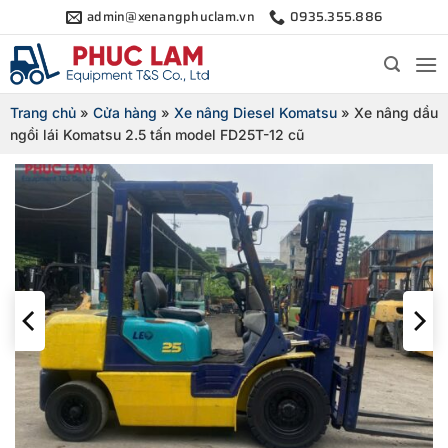
Bỏ
admin@xenangphuclam.vn
0935.355.886
qua
nội
dung
Trang chủ
»
Cửa hàng
»
Xe nâng Diesel Komatsu
»
Xe nâng dầu
ngồi lái Komatsu 2.5 tấn model FD25T-12 cũ