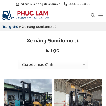
Bỏ
admin@xenangphuclam.vn
0935.355.886
qua
nội
dung
Trang chủ
»
Xe nâng Sumitomo cũ
Xe nâng Sumitomo cũ
LỌC