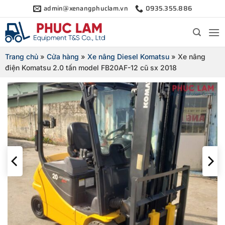
Bỏ
admin@xenangphuclam.vn
0935.355.886
qua
nội
dung
Trang chủ
»
Cửa hàng
»
Xe nâng Diesel Komatsu
»
Xe nâng
điện Komatsu 2.0 tấn model FB20AF-12 cũ sx 2018