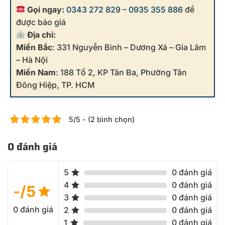
Gọi ngay:
0343 272 829
–
0935 355 886
để
được báo giá
Địa chỉ:
Miền Bắc
: 331 Nguyễn Bình – Dương Xá – Gia Lâm
– Hà Nội
Miền Nam
: 188 Tổ 2, KP Tân Ba, Phường Tân
Đông Hiệp, TP. HCM
5/5 - (2 bình chọn)
0 đánh giá
5
0 đánh giá
4
0 đánh giá
-/5
3
0 đánh giá
0 đánh giá
2
0 đánh giá
1
0 đánh giá