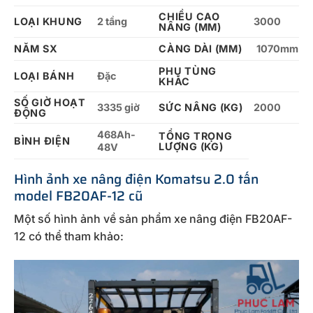
CHIỀU CAO
LOẠI KHUNG
2 tầng
3000
NÂNG (MM)
NĂM SX
CÀNG DÀI (MM)
1070mm
PHỤ TÙNG
LOẠI BÁNH
Đặc
KHÁC
SỐ GIỜ HOẠT
3335 giờ
SỨC NÂNG (KG)
2000
ĐỘNG
468Ah-
TỔNG TRỌNG
BÌNH ĐIỆN
LƯỢNG (KG)
48V
Hình ảnh xe nâng điện Komatsu 2.0 tấn
model FB20AF-12 cũ
Một số hình ảnh về sản phẩm xe nâng điện FB20AF-
12 có thể tham khảo: