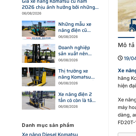
Giá xe nâng Komatsu cũ năm
2026 chịu ảnh hưởng bởi những
yếu tố nào?
06/08/2026
Những mẫu xe
nâng điện cũ
đang được tìm
06/08/2026
kiếm nhiều nhất
Mô tả
Doanh nghiệp
trên thị trường
sản xuất nên
hiện nay
19/0
chọn xe nâng
06/08/2026
điện hay xe
Thị trường xe
Xe nân
nâng dầu để tối
nâng Komatsu
ưu chi phí?
hãng Ko
cũ đang thay đổi
06/08/2026
hiện đại
ra sao trước xu
Xe nâng điện 2
hướng đầu tư
tấn có còn là tải
Xe nâng
thiết bị mới?
trọng được
máy hoạ
06/08/2026
doanh nghiệp
dàng, a
ưu tiên trong
FD20T-1
năm 2026?
Danh mục sản phẩm
Xe nâng Diesel Komatsu