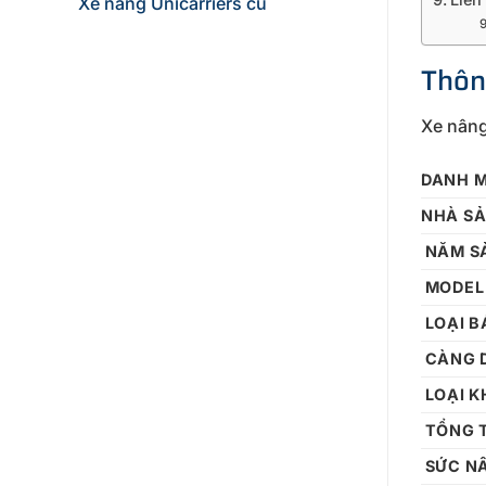
Xe nâng Unicarriers cũ
Thôn
Xe nâng
DANH 
NHÀ S
NĂM S
MODEL
LOẠI 
CÀNG 
LOẠI 
TỔNG 
SỨC N