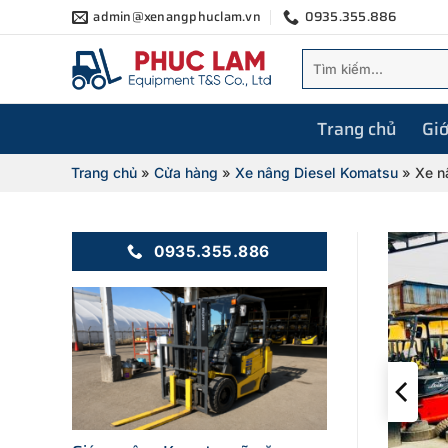
Bỏ
admin@xenangphuclam.vn
0935.355.886
qua
Tìm
nội
kiếm:
dung
Trang chủ
Giớ
Trang chủ
»
Cửa hàng
»
Xe nâng Diesel Komatsu
»
Xe n
0935.355.886