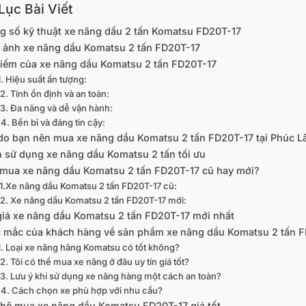
ục Bài Viết
g số kỹ thuật xe nâng dầu 2 tấn Komatsu FD20T-17
 ảnh xe nâng dầu Komatsu 2 tấn FD20T-17
iểm của xe nâng dầu Komatsu 2 tấn FD20T-17
1. Hiệu suất ấn tượng:
2. Tính ổn định và an toàn:
3. Đa năng và dễ vận hành:
4. Bền bỉ và đáng tin cậy:
 do bạn nên mua xe nâng dầu Komatsu 2 tấn FD20T-17 tại Phúc 
 sử dụng xe nâng dầu Komatsu 2 tấn tối ưu
mua xe nâng dầu Komatsu 2 tấn FD20T-17 cũ hay mới?
1.Xe nâng dầu Komatsu 2 tấn FD20T-17 cũ:
2. Xe nâng dầu Komatsu 2 tấn FD20T-17 mới:
giá xe nâng dầu Komatsu 2 tấn FD20T-17 mới nhất
 mắc của khách hàng về sản phẩm xe nâng dầu Komatsu 2 tấn F
1. Loại xe nâng hãng Komatsu có tốt không?
2. Tôi có thể mua xe nâng ở đâu uy tín giá tốt?
3. Lưu ý khi sử dụng xe nâng hàng một cách an toàn?
4. Cách chọn xe phù hợp với nhu cầu?
 hệ mua xe nâng dầu Komatsu FD20T-17 giá tốt