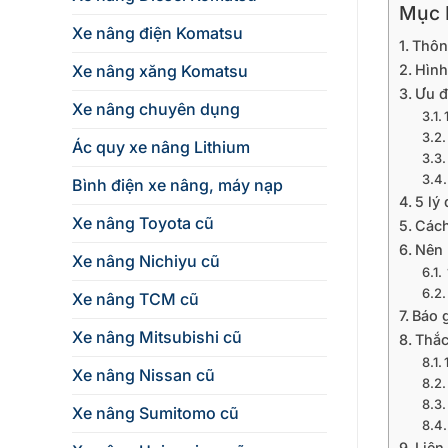
Mục L
Xe nâng điện Komatsu
Thôn
Xe nâng xăng Komatsu
Hình
Ưu đ
Xe nâng chuyên dụng
Ác quy xe nâng Lithium
Bình điện xe nâng, máy nạp
5 lý
Xe nâng Toyota cũ
Cách
Nên 
Xe nâng Nichiyu cũ
Xe nâng TCM cũ
Báo 
Xe nâng Mitsubishi cũ
Thắc
Xe nâng Nissan cũ
Xe nâng Sumitomo cũ
Liên