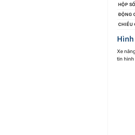
HỘP S
ĐỘNG 
CHIỀU
Hình
Xe nâng
tin hìn