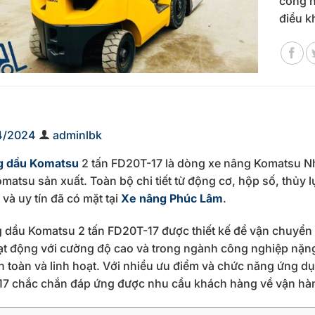
công n
điều k
4/2024
adminlbk
g dầu Komatsu
2 tấn FD20T-17 là dòng xe nâng Komatsu Nhậ
matsu sản xuất. Toàn bộ chi tiết từ động cơ, hộp số, thủy l
 và uy tín đã có mặt tại
Xe nâng Phúc Lâm
.
 dầu Komatsu 2 tấn FD20T-17 được thiết kế để vận chuyển 
t động với cường độ cao và trong ngành công nghiệp nặng
n toàn và linh hoạt. Với nhiều ưu điểm và chức năng ứng 
7 chắc chắn đáp ứng được nhu cầu khách hàng về vận hà