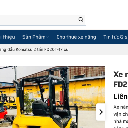
i thiệu
Sản Phẩm
Cho thuê xe nâng
Tin tức & 
âng dầu Komatsu 2 tấn FD20T-17 cũ
Xe 
FD2
Liên
Xe nân
vận ch
nhà má