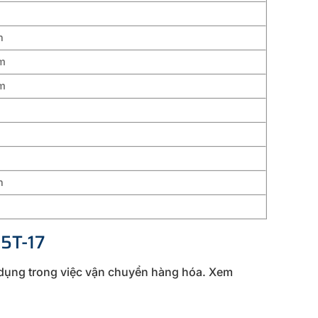
n
m
m
n
n
5T-17
ử dụng trong việc vận chuyển hàng hóa. Xem