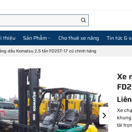
i thiệu
Sản Phẩm
Cho thuê xe nâng
Tin tức & 
âng dầu Komatsu 2.5 tấn FD25T-17 cũ chính hãng
Xe 
FD2
Liên
Xe chạ
khung 
tải tr