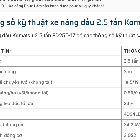
Xe nâng Phúc Lâm hân hạnh được phục vụ quý khách!
g số kỹ thuật xe nâng dầu 2.5 tấn Ko
 dầu Komatsu 2.5 tấn FD25T-17 có các thông số kỹ thuật s
 TÍNH
THÔNG
g
2.5 tấn
ao nâng
3 m
i chuyển (với/không tải)
18.5/19
âng/hạ (với/không tải)
0.59/0.
 leo dốc tối đa
23%
ơ
4D94L
ất động cơ
34.2 k
ch động cơ
3.052 l