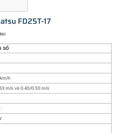
matsu FD25T-17
au:
 SỐ
 km/h
63 m/s và 0.45/0.50 m/s
E
W