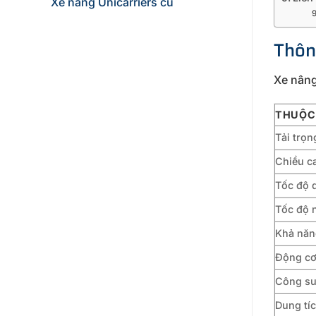
Xe nâng Unicarriers cũ
Thôn
Xe nâng
THUỘC
Tải trọn
Chiều c
Tốc độ d
Tốc độ n
Khả năng
Động c
Công su
Dung tí