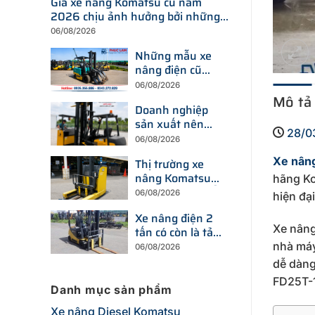
Giá xe nâng Komatsu cũ năm
2026 chịu ảnh hưởng bởi những
yếu tố nào?
06/08/2026
Những mẫu xe
nâng điện cũ
đang được tìm
06/08/2026
kiếm nhiều nhất
Mô tả
Doanh nghiệp
trên thị trường
sản xuất nên
hiện nay
28/0
chọn xe nâng
06/08/2026
điện hay xe
Xe nân
Thị trường xe
nâng dầu để tối
nâng Komatsu
ưu chi phí?
hãng Ko
cũ đang thay đổi
06/08/2026
hiện đại
ra sao trước xu
Xe nâng điện 2
hướng đầu tư
Xe nâng
tấn có còn là tải
thiết bị mới?
trọng được
nhà máy
06/08/2026
doanh nghiệp
dễ dàng
ưu tiên trong
FD25T-1
năm 2026?
Danh mục sản phẩm
Xe nâng Diesel Komatsu