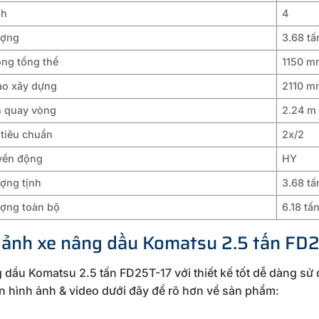
nh
4
ượng
3.68 tấ
ộng tổng thể
1150 m
ao xây dựng
2110 m
h quay vòng
2.24 m
 tiêu chuẩn
2x/2
uyền động
HY
ợng tịnh
3.68 tấ
ượng toàn bộ
6.18 tấ
 ảnh xe nâng dầu Komatsu 2.5 tấn FD2
 dầu Komatsu 2.5 tấn FD25T-17 với thiết kế tốt dễ dàng s
in hình ảnh & video dưới đây để rõ hơn về sản phẩm: