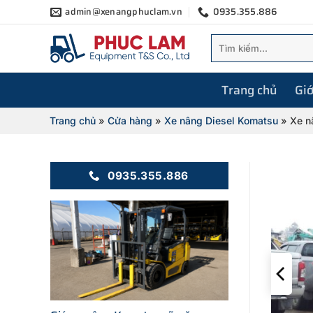
Bỏ
admin@xenangphuclam.vn
0935.355.886
qua
Tìm
nội
kiếm:
dung
Trang chủ
Giớ
Trang chủ
»
Cửa hàng
»
Xe nâng Diesel Komatsu
»
Xe n
0935.355.886