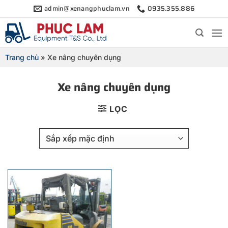
Bỏ
admin@xenangphuclam.vn
0935.355.886
qua
nội
dung
Trang chủ
»
Xe nâng chuyên dụng
Xe nâng chuyên dụng
LỌC