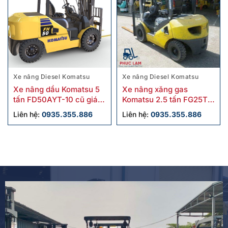
Xe nâng Diesel Komatsu
Xe nâng Diesel Komatsu
Xe nâng dầu Komatsu 5
Xe nâng xăng gas
tấn FD50AYT-10 cũ giá
Komatsu 2.5 tấn FG25T-
tốt
17 cũ chính hãng
Liên hệ:
0935.355.886
Liên hệ:
0935.355.886