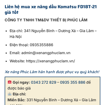
Liên hệ mua xe nâng dầu Komatsu FD18T-21
giá tốt
CÔNG TY TNHH TM&DV T
H
IẾT BỊ PHÚC LÂM
Địa chỉ: 341 Nguyễn Bình – Dương Xá – Gia Lâm –
Hà Nội
Điện thoại: 0935355886
Email: admin@xenangphuclam.vn
Website: https://xenangphuclam.vn/
Xe nâng Phúc Lâm hân hạnh được phục vụ quý khách!
Gọi ngay:
0343 272 829
–
0935 355 886
để
được báo giá
Địa chỉ:
Miền Bắc
: 331 Nguyễn Bình – Dương Xá – Gia Lâm