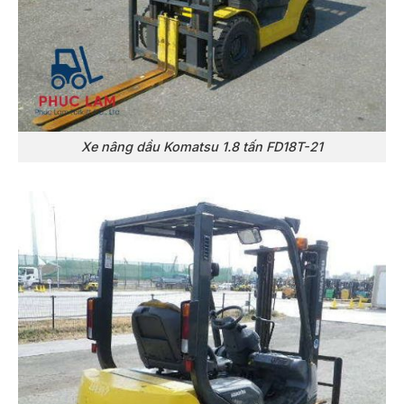
Xe nâng dầu Komatsu 1.8 tấn FD18T-21