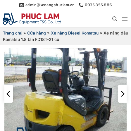
Bỏ
admin@xenangphuclam.vn
0935.355.886
qua
nội
dung
Trang chủ
»
Cửa hàng
»
Xe nâng Diesel Komatsu
»
Xe nâng dầu
Komatsu 1.8 tấn FD18T-21 cũ