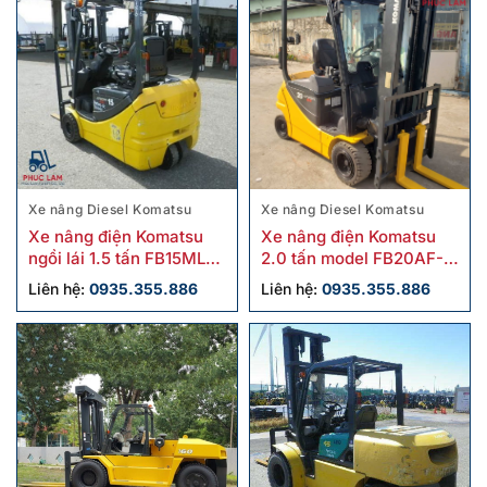
Xe nâng Diesel Komatsu
Xe nâng Diesel Komatsu
Xe nâng điện Komatsu
Xe nâng điện Komatsu
ngồi lái 1.5 tấn FB15ML-
2.0 tấn model FB20AF-
12 cũ
12 cũ sx 2018
Liên hệ:
0935.355.886
Liên hệ:
0935.355.886