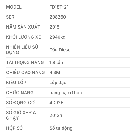
MODEL
FD18T-21
SERI
208260
NĂM SẢN XUẤT
2015
KHỐI LƯỢNG XE
2940kg
NHIÊN LIỆU SỬ
Dầu Diesel
DỤNG
TẢI TRỌNG NÂNG
1.8 tấn
CHIỀU CAO NÂNG
4.3M
KIỂU LỐP
Lốp đặc
CHỨC NĂNG
nâng hạ cơ bản
SỐ ĐỘNG CƠ
4D92E
SỐ GIỜ XE ĐÃ
2012h
CHẠY
HỘP SỐ
Số tự động