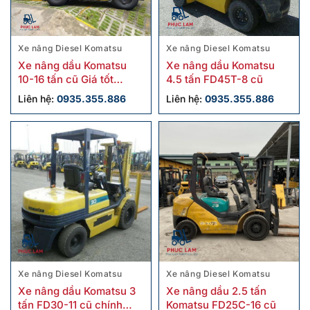
Xe nâng Diesel Komatsu
Xe nâng Diesel Komatsu
Xe nâng dầu Komatsu
Xe nâng dầu Komatsu
10-16 tấn cũ Giá tốt
4.5 tấn FD45T-8 cũ
Chính hãng
Liên hệ:
0935.355.886
Liên hệ:
0935.355.886
Xe nâng Diesel Komatsu
Xe nâng Diesel Komatsu
Xe nâng dầu Komatsu 3
Xe nâng dầu 2.5 tấn
tấn FD30-11 cũ chính
Komatsu FD25C-16 cũ