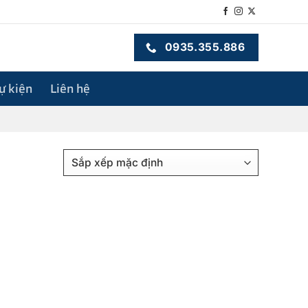
0935.355.886
sự kiện
Liên hệ