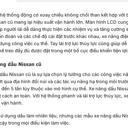
hệ thống động cơ xoay chiều không chổi than kết hợp với 
san cũ mang lại hiệu suất vận hành lớn. Màn hình LCD cung
úp người lái dễ dàng thực hiện các nhiệm vụ và tăng cường
n đoán và các chế độ cài đặt trước khác nhau, xe nâng điện
dụng công việc cụ thể. Tay lái trợ lực thủy lực cũng giúp d
ghế treo đầy đủ được đặt trong một bố cục điều khiển tiện lợi
âng dầu Nissan cũ
dầu Nissan cũ là sự lựa chọn lý tưởng cho các công việc nâ
t qua địa hình đồi núi và các tác vụ nâng hạ trong môi tr
1 đến 5 tấn tùy thuộc vào mô hình cụ thể. Xe nâng dầu Niss
cách an toàn. Với hệ thống phanh và lái trợ lực thủy lực, 
h vận hành.
ử dụng dầu làm nhiên liệu, nhưng các mẫu xe nâng dầu Nis
cậy trong mọi điều kiện làm việc.