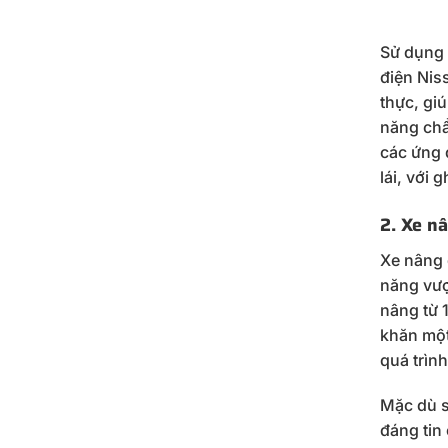
Sử dụng 
điện Nis
thực, gi
năng chẩ
các ứng 
lái, với 
2. Xe n
Xe nâng 
năng vượ
nâng từ 
khăn một 
quá trìn
Mặc dù s
đáng tin 