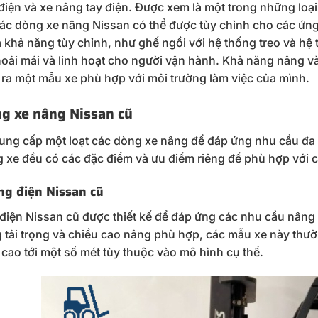
điện và xe nâng tay điện. Được xem là một trong những loại 
ác dòng xe nâng Nissan có thể được tùy chỉnh cho các ứng 
 khả năng tùy chỉnh, như ghế ngồi với hệ thống treo và hệ t
hoải mái và linh hoạt cho người vận hành. Khả năng nâng v
 ra một mẫu xe phù hợp với môi trường làm việc của mình.
ng xe nâng Nissan cũ
ung cấp một loạt các dòng xe nâng để đáp ứng nhu cầu đa
 xe đều có các đặc điểm và ưu điểm riêng để phù hợp với c
ng điện Nissan cũ
điện Nissan cũ được thiết kế để đáp ứng các nhu cầu nâng
 tải trọng và chiều cao nâng phù hợp, các mẫu xe này thườ
 cao tới một số mét tùy thuộc vào mô hình cụ thể.