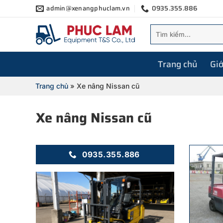
Bỏ
admin@xenangphuclam.vn
0935.355.886
qua
Tìm
nội
kiếm:
dung
Trang chủ
Giớ
Trang chủ
»
Xe nâng Nissan cũ
Xe nâng Nissan cũ
0935.355.886