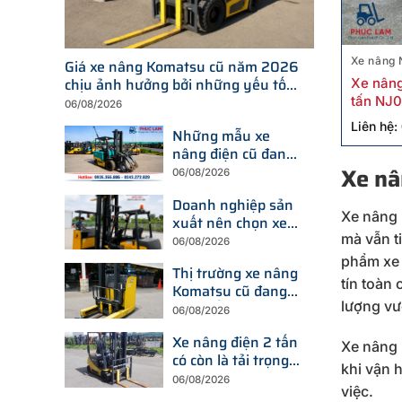
Xe nâng 
Giá xe nâng Komatsu cũ năm 2026
chịu ảnh hưởng bởi những yếu tố
Xe nâng
nào?
tấn NJ0
06/08/2026
hãng
Liên hệ:
Những mẫu xe
nâng điện cũ đang
được tìm kiếm
Xe nâ
06/08/2026
nhiều nhất trên thị
Doanh nghiệp sản
trường hiện nay
Xe nâng 
xuất nên chọn xe
nâng điện hay xe
mà vẫn t
06/08/2026
nâng dầu để tối ưu
phẩm xe 
Thị trường xe nâng
chi phí?
tín toàn
Komatsu cũ đang
lượng vượ
thay đổi ra sao
06/08/2026
trước xu hướng đầu
Xe nâng điện 2 tấn
tư thiết bị mới?
Xe nâng 
có còn là tải trọng
khi vận 
được doanh nghiệp
06/08/2026
việc.
ưu tiên trong năm