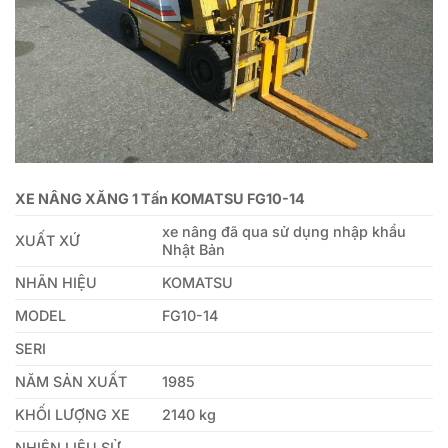
XE NÂNG XĂNG 1 Tấn KOMATSU FG10-14
xe nâng đã qua sử dụng nhập khẩu
XUẤT XỨ
Nhật Bản
NHÃN HIỆU
KOMATSU
MODEL
FG10-14
SERI
NĂM SẢN XUẤT
1985
KHỐI LƯỢNG XE
2140 kg
NHIÊN LIỆU SỬ