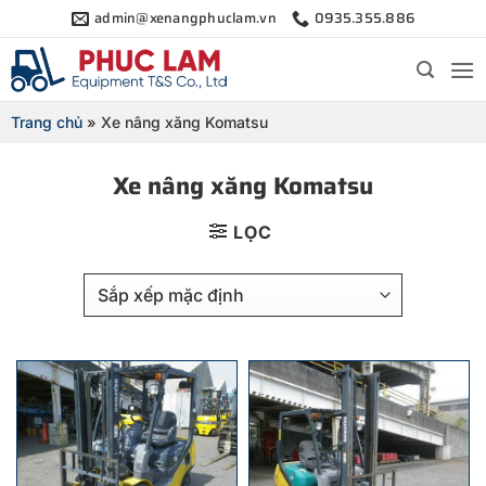
Bỏ
admin@xenangphuclam.vn
0935.355.886
qua
nội
dung
Trang chủ
»
Xe nâng xăng Komatsu
Xe nâng xăng Komatsu
LỌC