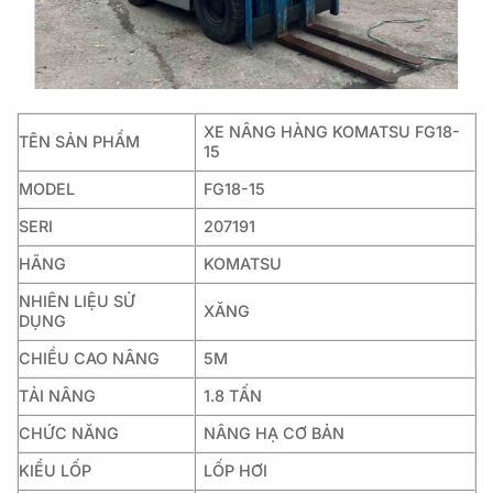
XE NÂNG HÀNG KOMATSU FG18-
TÊN SẢN PHẨM
15
MODEL
FG18-15
SERI
207191
HÃNG
KOMATSU
NHIÊN LIỆU SỬ
XĂNG
DỤNG
CHIỀU CAO NÂNG
5M
TẢI NÂNG
1.8 TẤN
CHỨC NĂNG
NÂNG HẠ CƠ BẢN
KIỂU LỐP
LỐP HƠI