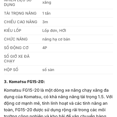
xăng
DỤNG
TẢI TRỌNG NÂNG
1 tấn
CHIỀU CAO NÂNG
3m
KIỂU LỐP
Lốp đơn, HƠI
CHỨC NĂNG
nâng hạ cơ bản
SỐ ĐỘNG CƠ
4P
SỐ GIỜ XE ĐÃ
CHẠY
HỘP SỐ
số sàn
3. Komatsu FG15-20
:
Komatsu FG15-20 là một dòng xe nâng chạy xăng đa
dụng của Komatsu, có khả năng nâng tải trọng 1.5. Với
động cơ mạnh mẽ, tính linh hoạt và các tính năng an
toàn, FG15-20 được sử dụng rộng rãi trong các môi
trường công nghiệp và kho bãi để vận chuyển hàng