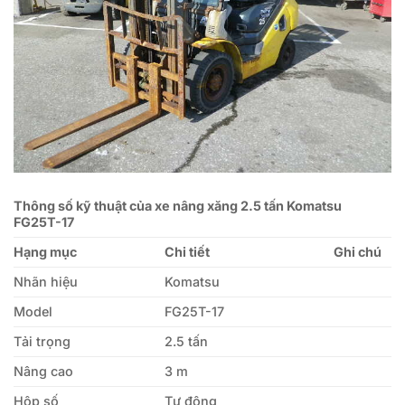
Thông số kỹ thuật của xe nâng xăng 2.5 tấn Komatsu
FG25T-17
Hạng mục
Chi tiết
Ghi chú
Nhãn hiệu
Komatsu
Model
FG25T-17
Tải trọng
2.5 tấn
Nâng cao
3 m
Hộp số
Tự động