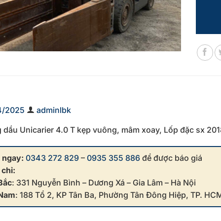
4/2025
adminlbk
 dầu Unicarier 4.0 T kẹp vuông, mâm xoay, Lốp đặc sx 201
 ngay:
0343 272 829
–
0935 355 886
để được báo giá
 chỉ:
Bắc
: 331 Nguyễn Bình – Dương Xá – Gia Lâm – Hà Nội
 Nam
: 188 Tổ 2, KP Tân Ba, Phường Tân Đông Hiệp, TP. HC