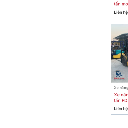
tấn mo
Liên hệ
Xe nâng
Xe nân
tấn FD
hãng
Liên hệ