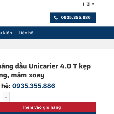
0935.355.886
sự kiện
Liên hệ
nâng dầu Unicarier 4.0 T kẹp
ng, mâm xoay
 hệ:
0935.355.886
 dầu Unicarier 4.0 T kẹp vuông, mâm xoay số lượng
Thêm vào giỏ hàng