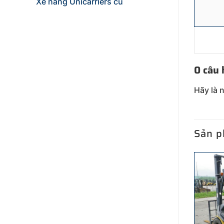
Xe nâng Unicarriers cũ
0 câu 
Hãy là 
Sản p