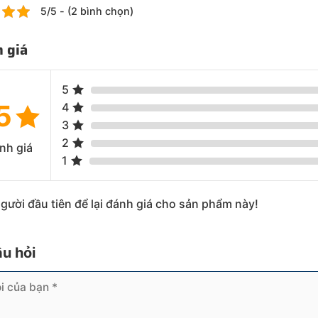
5/5 - (2 bình chọn)
 giá
5
5
4
3
2
nh giá
1
người đầu tiên để lại đánh giá cho sản phẩm này!
âu hỏi