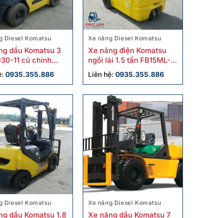
g Diesel Komatsu
Xe nâng Diesel Komatsu
ng dầu Komatsu 3
Xe nâng điện Komatsu
D30-11 cũ chính
ngồi lái 1.5 tấn FB15ML-12
cũ
ệ:
0935.355.886
Liên hệ:
0935.355.886
g Diesel Komatsu
Xe nâng Diesel Komatsu
ng dầu Komatsu 1.8
Xe nâng dầu Komatsu 7