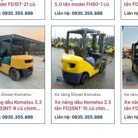
del FD15T-21 cũ
5.0 tấn model FH50-1 cũ
tấn F
:
0935.355.886
Liên hệ:
0935.355.886
Liên h
 Diesel Komatsu
Xe nâng Diesel Komatsu
Xe nân
g dầu Komatsu 3.3
Xe nâng dầu Komatsu 2.5
Xe nâ
33NT-8 cũ chính
tấn FD25NT-15 cũ chính
tấn F
hãng
:
0935.355.886
Liên hệ:
0935.355.886
Liên h