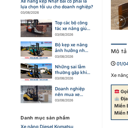
Xe nâng kẹp Nhật bãi có phải là
lựa chọn tối ưu cho doanh nghiệp?
03/08/2026
Top các bộ công
tác xe nâng giúp
tăng năng suất
03/08/2026
bốc xếp trong
Bộ kẹp xe nâng
kho
Mô tả
ảnh hưởng như
thế nào đến khả
03/08/2026
năng nâng tải?
01/0
Những sai lầm
thường gặp khi
Xe nâng
lựa chọn bộ kẹp
03/08/2026
xe nâng
Doanh nghiệp
Gọi
nên mua xe
Địa
nâng có bộ kẹp
03/08/2026
gắn sẵn hay lắp
Miền 
mới sau này?
Miền
Danh mục sản phẩm
Xe nâng Diesel Komatsu