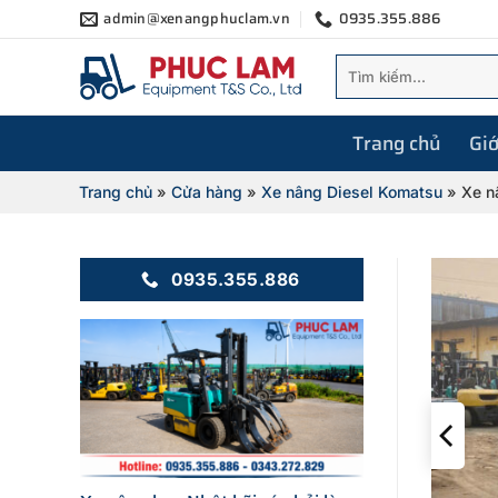
Bỏ
admin@xenangphuclam.vn
0935.355.886
qua
Tìm
nội
kiếm:
dung
Trang chủ
Giớ
Trang chủ
»
Cửa hàng
»
Xe nâng Diesel Komatsu
»
Xe n
0935.355.886