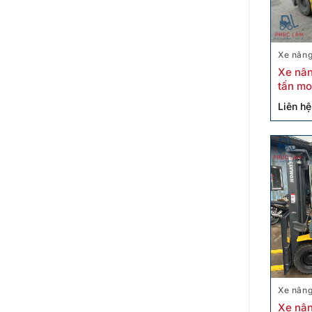
Xe nâng
Xe nân
tấn mo
Liên hệ
Xe nâng
Xe nân