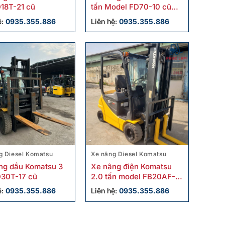
D18T-21 cũ
tấn Model FD70-10 cũ
chính hãng
ệ:
0935.355.886
Liên hệ:
0935.355.886
g Diesel Komatsu
Xe nâng Diesel Komatsu
ng dầu Komatsu 3
Xe nâng điện Komatsu
D30T-17 cũ
2.0 tấn model FB20AF-12
cũ sx 2018
ệ:
0935.355.886
Liên hệ:
0935.355.886