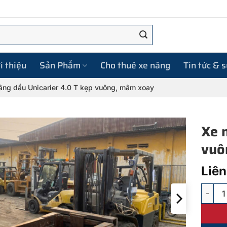
i thiệu
Sản Phẩm
Cho thuê xe nâng
Tin tức & 
âng dầu Unicarier 4.0 T kẹp vuông, mâm xoay
Xe 
vuô
Liên
Xe nâng