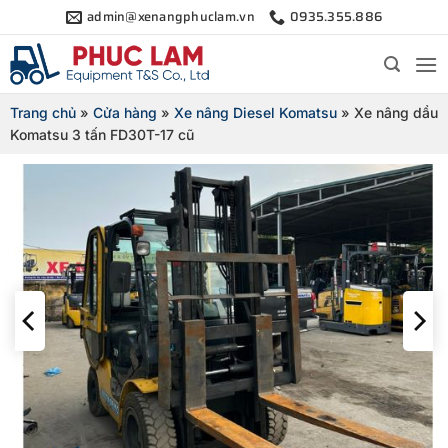
Bỏ
admin@xenangphuclam.vn
0935.355.886
qua
nội
dung
Trang chủ
»
Cửa hàng
»
Xe nâng Diesel Komatsu
»
Xe nâng dầu
Komatsu 3 tấn FD30T-17 cũ