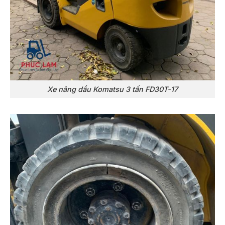
Xe nâng dầu Komatsu 3 tấn FD30T-17