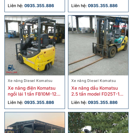
chính hãng
FD25HT-16 cũ
Liên hệ:
0935.355.886
Liên hệ:
0935.355.886
Xe nâng Diesel Komatsu
Xe nâng Diesel Komatsu
Xe nâng điện Komatsu
Xe nâng dầu Komatsu
ngồi lái 1 tấn FB10M-12
2.5 tấn model FD25T-16
cũ
cũ
Liên hệ:
0935.355.886
Liên hệ:
0935.355.886