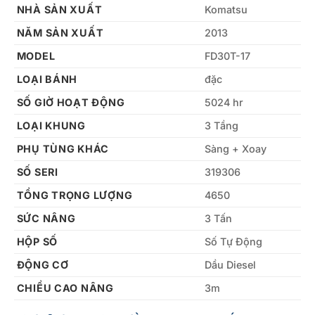
NHÀ SẢN XUẤT
Komatsu
NĂM SẢN XUẤT
2013
MODEL
FD30T-17
LOẠI BÁNH
đặc
SỐ GIỜ HOẠT ĐỘNG
5024 hr
LOẠI KHUNG
3 Tầng
PHỤ TÙNG KHÁC
Sàng + Xoay
SỐ SERI
319306
TỔNG TRỌNG LƯỢNG
4650
SỨC NÂNG
3 Tấn
HỘP SỐ
Số Tự Động
ĐỘNG CƠ
Dầu Diesel
CHIỀU CAO NÂNG
3m