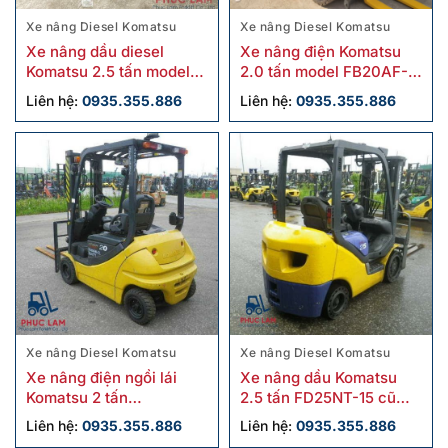
Xe nâng Diesel Komatsu
Xe nâng Diesel Komatsu
Xe nâng dầu diesel
Xe nâng điện Komatsu
Komatsu 2.5 tấn model
2.0 tấn model FB20AF-
FD25W-16 cũ
12 cũ sx 2018
Liên hệ:
0935.355.886
Liên hệ:
0935.355.886
Xe nâng Diesel Komatsu
Xe nâng Diesel Komatsu
Xe nâng điện ngồi lái
Xe nâng dầu Komatsu
Komatsu 2 tấn
2.5 tấn FD25NT-15 cũ
FB20AHB-12 cũ
chính hãng
Liên hệ:
0935.355.886
Liên hệ:
0935.355.886