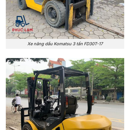
Xe nâng dầu Komatsu 3 tấn FD30T-17