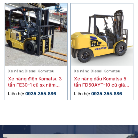
Xe nâng Diesel Komatsu
Xe nâng Diesel Komatsu
Xe nâng điện Komatsu 3
Xe nâng dầu Komatsu 5
tấn FE30-1 cũ sx năm
tấn FD50AYT-10 cũ giá
2018
tốt
Liên hệ:
0935.355.886
Liên hệ:
0935.355.886