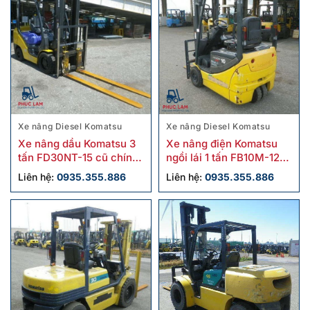
Xe nâng Diesel Komatsu
Xe nâng Diesel Komatsu
Xe nâng dầu Komatsu 3
Xe nâng điện Komatsu
tấn FD30NT-15 cũ chính
ngồi lái 1 tấn FB10M-12
hãng
cũ
Liên hệ:
0935.355.886
Liên hệ:
0935.355.886