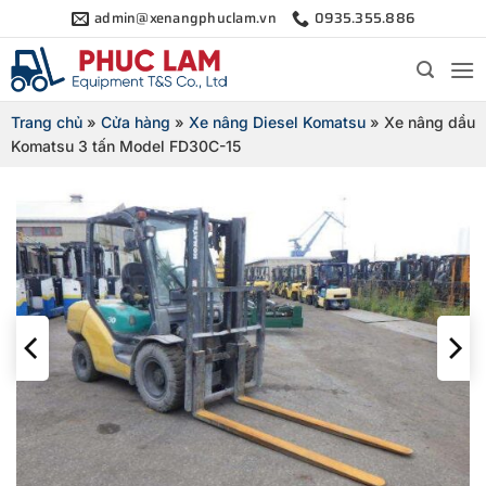
Bỏ
admin@xenangphuclam.vn
0935.355.886
qua
nội
dung
Trang chủ
»
Cửa hàng
»
Xe nâng Diesel Komatsu
»
Xe nâng dầu
Komatsu 3 tấn Model FD30C-15