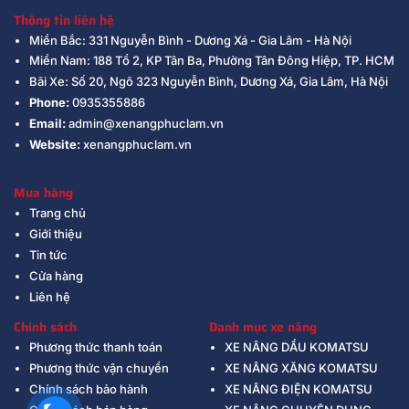
Thông tin liên hệ
Miền Bắc: 331 Nguyễn Bình - Dương Xá - Gia Lâm - Hà Nội
Miền Nam: 188 Tổ 2, KP Tân Ba, Phường Tân Đông Hiệp, TP. HCM
Bãi Xe: Số 20, Ngõ 323 Nguyễn Bình, Dương Xá, Gia Lâm, Hà Nội
Phone:
0935355886
Email:
admin@xenangphuclam.vn
Website:
xenangphuclam.vn
Mua hàng
Trang chủ
Giới thiệu
Tin tức
Cửa hàng
Liên hệ
Chính sách
Danh mục xe nâng
Phương thức thanh toán
XE NÂNG DẦU KOMATSU
Phương thức vận chuyển
XE NÂNG XĂNG KOMATSU
Chính sách bảo hành
XE NÂNG ĐIỆN KOMATSU