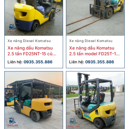
Xe nâng Diesel Komatsu
Xe nâng Diesel Komatsu
Xe nâng dầu Komatsu
Xe nâng dầu Komatsu
2.5 tấn FD25NT-15 cũ
2.5 tấn model FD25T-16
chính hãng
cũ
Liên hệ:
0935.355.886
Liên hệ:
0935.355.886