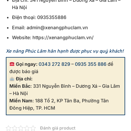
Hà Nội
Điện thoại: 0935355886
Email: admin@xenangphuclam.vn
Website: https://xenangphuclam.vn/
Xe nâng Phúc Lâm hân hạnh được phục vụ quý khách!
Gọi ngay:
0343 272 829
–
0935 355 886
để
được báo giá
Địa chỉ:
Miền Bắc
: 331 Nguyễn Bình – Dương Xá – Gia Lâm
– Hà Nội
Miền Nam
: 188 Tổ 2, KP Tân Ba, Phường Tân
Đông Hiệp, TP. HCM
Đánh giá product