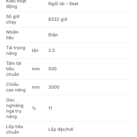
Kiểu hoạt
Ngồi lái – Seat
động
Số giờ
8332 giờ
chạy
Nhiên
Điện
liệu
Tải trọng
tấn
2.5
nâng
Tâm tải
tiêu
mm
500
chuẩn
Chiều
mm
3000
cao nâng
Góc
nghiêng
%
11
ngả trụ
nâng
Lốp tiêu
Lốp đặc/hơi
chuẩn