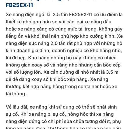
FB25EX-11
Xe nâng điện ngồi lái 2.5 tấn FB25EX-11 có ưu điểm là
thiết kế nhỏ gọn hơn so với các loại xe nâng dầu
hoặc xe nâng xăng có cùng mức tải trọng, không gây
tiếng ồn và khói thải nên phù hợp kho xưởng kính. Xe
nâng điện sức nâng 2.0 tấn rất phù hợp với những hộ
kinh doanh gia đình, doanh nghiệp có kho hàng nhỏ,
lối đi hẹp. Kho hàng những hộ này không có nhiều
không gian xoay sở và hàng nhẹ nhưng cần bốc xếp
với số lượng lớn. Xe cần đường đi nhỏ nhất là 3.5 m
để dễ dàng xoay sở khi bốc xếp hàng. Xe nâng
thường kết hợp nâng hàng trong container hoặc xe
tải thùng.
Về lâu dài, xe nâng khi sử dụng có thể sẽ phát sinh
sự cố. Khi xe nâng bị sự cố, hỏng hóc thì xe nâng
nâng điện đứng có chi phí sửa chữa tương đối ít, phụ
tùng xe nâng điện ít hư hỏng hơn so với xe nâng dầu