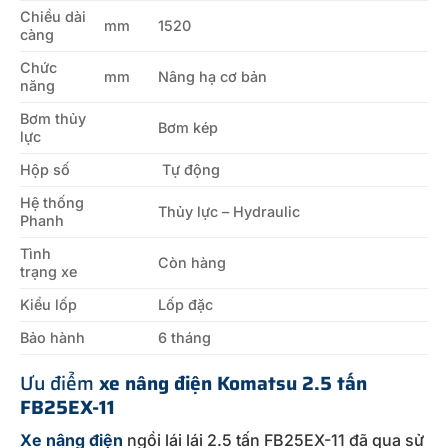
Chiều dài
mm
1520
càng
Chức
mm
Nâng hạ cơ bản
năng
Bơm thủy
Bơm kép
lực
Hộp số
Tự động
Hệ thống
Thủy lực – Hydraulic
Phanh
Tình
Còn hàng
trạng xe
Kiểu lốp
Lốp đặc
Bảo hành
6 tháng
Ưu điểm
xe
nâng điện Komatsu 2.5 tấn
FB25EX-11
Xe nâng điện
ngồi lái lái 2.5 tấn FB25EX-11 đã qua sử