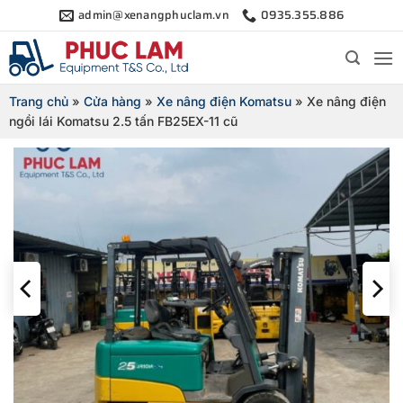
Bỏ
admin@xenangphuclam.vn
0935.355.886
qua
nội
dung
Trang chủ
»
Cửa hàng
»
Xe nâng điện Komatsu
»
Xe nâng điện
ngồi lái Komatsu 2.5 tấn FB25EX-11 cũ