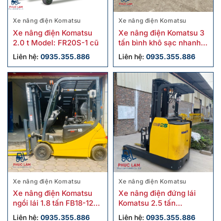
Xe nâng điện Komatsu
Xe nâng điện Komatsu
Xe nâng điện Komatsu
Xe nâng điện Komatsu 3
2.0 t Model: FR20S-1 cũ
tấn bình khô sạc nhanh
FE30-1 cũ
Liên hệ:
0935.355.886
Liên hệ:
0935.355.886
Xe nâng điện Komatsu
Xe nâng điện Komatsu
Xe nâng điện Komatsu
Xe nâng điện đứng lái
ngồi lái 1.8 tấn FB18-12
Komatsu 2.5 tấn
cũ
FB25RN-4 cũ
Liên hệ:
0935.355.886
Liên hệ:
0935.355.886