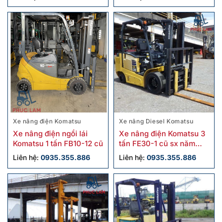
Xe nâng điện Komatsu
Xe nâng Diesel Komatsu
Xe nâng điện ngồi lái
Xe nâng điện Komatsu 3
Komatsu 1 tấn FB10-12 cũ
tấn FE30-1 cũ sx năm
2018
Liên hệ:
0935.355.886
Liên hệ:
0935.355.886