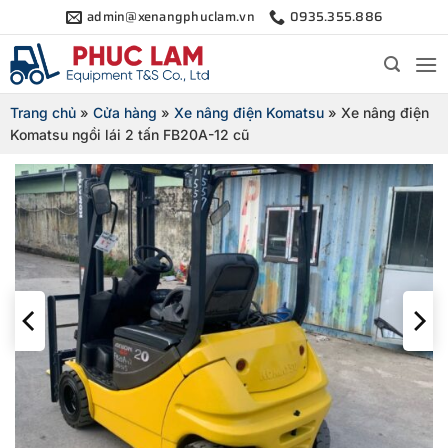
Bỏ
admin@xenangphuclam.vn
0935.355.886
qua
nội
dung
Trang chủ
»
Cửa hàng
»
Xe nâng điện Komatsu
»
Xe nâng điện
Komatsu ngồi lái 2 tấn FB20A-12 cũ