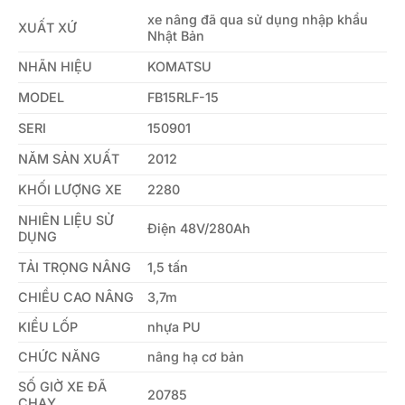
xe nâng đã qua sử dụng nhập khẩu
XUẤT XỨ
Nhật Bản
NHÃN HIỆU
KOMATSU
MODEL
FB15RLF-15
SERI
150901
NĂM SẢN XUẤT
2012
KHỐI LƯỢNG XE
2280
NHIÊN LIỆU SỬ
Điện 48V/280Ah
DỤNG
TẢI TRỌNG NÂNG
1,5 tấn
CHIỀU CAO NÂNG
3,7m
KIỂU LỐP
nhựa PU
CHỨC NĂNG
nâng hạ cơ bản
SỐ GIỜ XE ĐÃ
20785
CHẠY