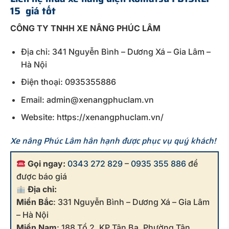
15 giá tốt
CÔNG TY TNHH XE NÂNG PHÚC LÂM
Địa chỉ: 341 Nguyễn Bình – Dương Xá – Gia Lâm –
Hà Nội
Điện thoại: 0935355886
Email: admin@xenangphuclam.vn
Website: https://xenangphuclam.vn/
Xe nâng Phúc Lâm hân hạnh được phục vụ quý khách!
Gọi ngay:
0343 272 829
–
0935 355 886
để
được báo giá
Địa chỉ:
Miền Bắc
: 331 Nguyễn Bình – Dương Xá – Gia Lâm
– Hà Nội
Miền Nam
: 188 Tổ 2, KP Tân Ba, Phường Tân