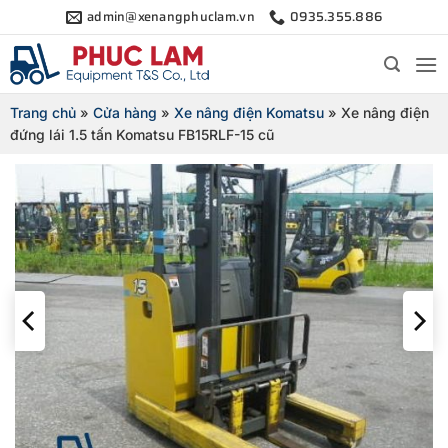
Bỏ
admin@xenangphuclam.vn
0935.355.886
qua
nội
dung
Trang chủ
»
Cửa hàng
»
Xe nâng điện Komatsu
»
Xe nâng điện
đứng lái 1.5 tấn Komatsu FB15RLF-15 cũ