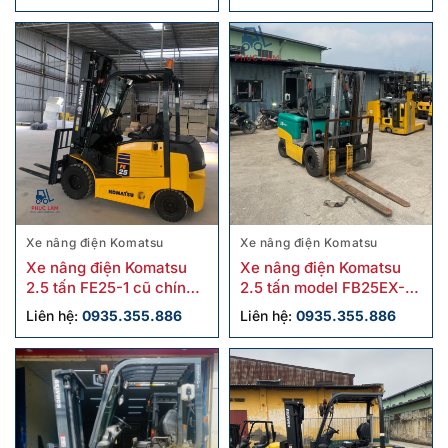
Xe nâng điện Komatsu
Xe nâng điện Komatsu
Xe nâng điện Komatsu
Xe nâng điện Komatsu
2.5 tấn FE25-1 cũ chính
2.5 tấn model FB25EX-11
hãng giá tốt
sx 2011
Liên hệ:
0935.355.886
Liên hệ:
0935.355.886