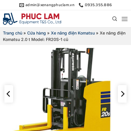
Bỏ
admin@xenangphuclam.vn
0935.355.886
qua
nội
dung
Trang chủ
»
Cửa hàng
»
Xe nâng điện Komatsu
»
Xe nâng điện
Komatsu 2.0 t Model: FR20S-1 cũ