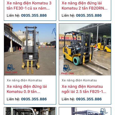
Xe nâng điện Komatsu 3
Xe nâng điện đứng lái
tấn FE30-1 cũ sx năm
Komatsu 2 tấn FB20RN-4
2018
cũ
Liên hệ:
0935.355.886
Liên hệ:
0935.355.886
Xe nâng điện Komatsu
Xe nâng điện Komatsu
Xe nâng điện đứng lái
Xe nâng điện Komatsu
Komatsu 0.9 tấn
ngồi lái 2.5 tấn FB25-12
FB09RS-14 cũ
cũ
Liên hệ:
0935.355.886
Liên hệ:
0935.355.886