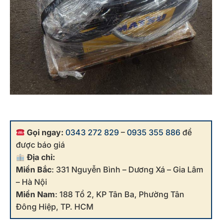
Gọi ngay:
0343 272 829
–
0935 355 886
để
được báo giá
Địa chỉ:
Miền Bắc
: 331 Nguyễn Bình – Dương Xá – Gia Lâm
– Hà Nội
Miền Nam
: 188 Tổ 2, KP Tân Ba, Phường Tân
Đông Hiệp, TP. HCM