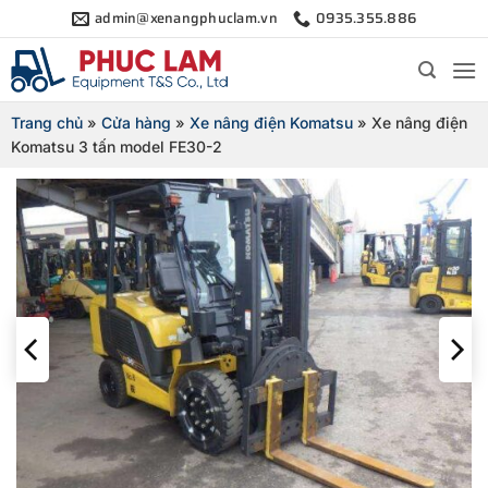
Bỏ
admin@xenangphuclam.vn
0935.355.886
qua
nội
dung
Trang chủ
»
Cửa hàng
»
Xe nâng điện Komatsu
»
Xe nâng điện
Komatsu 3 tấn model FE30-2