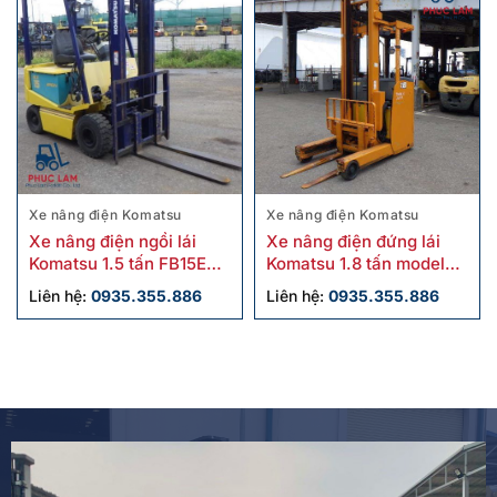
Xe nâng điện Komatsu
Xe nâng điện Komatsu
Xe nâng điện ngồi lái
Xe nâng điện đứng lái
Komatsu 1.5 tấn FB15EX-
Komatsu 1.8 tấn model
11 cũ
FB18RL-15 cũ
Liên hệ:
0935.355.886
Liên hệ:
0935.355.886