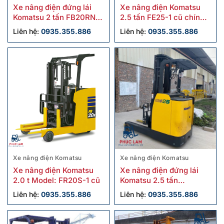
Xe nâng điện đứng lái
Xe nâng điện Komatsu
Komatsu 2 tấn FB20RN-4
2.5 tấn FE25-1 cũ chính
cũ
hãng giá tốt
Liên hệ:
0935.355.886
Liên hệ:
0935.355.886
Xe nâng điện Komatsu
Xe nâng điện Komatsu
Xe nâng điện Komatsu
Xe nâng điện đứng lái
2.0 t Model: FR20S-1 cũ
Komatsu 2.5 tấn
FB25RN-4 cũ
Liên hệ:
0935.355.886
Liên hệ:
0935.355.886