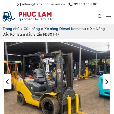
Bỏ
admin@xenangphuclam.vn
0935.355.886
qua
nội
dung
Trang chủ
»
Cửa hàng
»
Xe nâng Diesel Komatsu
»
Xe Nâng
Dầu Komatsu dầu 3 tấn FD30T-17