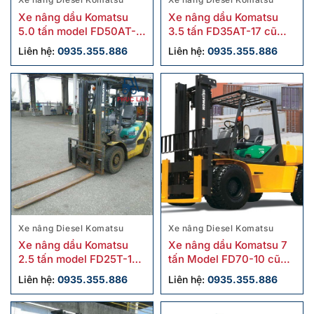
Xe nâng dầu Komatsu
Xe nâng dầu Komatsu
5.0 tấn model FD50AT-
3.5 tấn FD35AT-17 cũ
10 cũ
chính hãng
Liên hệ:
0935.355.886
Liên hệ:
0935.355.886
Xe nâng Diesel Komatsu
Xe nâng Diesel Komatsu
Xe nâng dầu Komatsu
Xe nâng dầu Komatsu 7
2.5 tấn model FD25T-16
tấn Model FD70-10 cũ
cũ
chính hãng
Liên hệ:
0935.355.886
Liên hệ:
0935.355.886