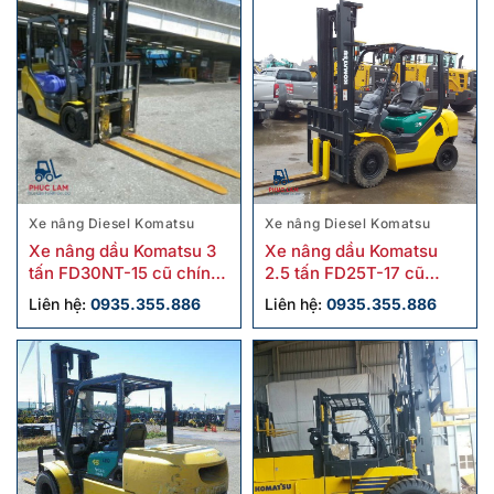
Xe nâng Diesel Komatsu
Xe nâng Diesel Komatsu
Xe nâng dầu Komatsu 3
Xe nâng dầu Komatsu
tấn FD30NT-15 cũ chính
2.5 tấn FD25T-17 cũ
hãng
chính hãng
Liên hệ:
0935.355.886
Liên hệ:
0935.355.886