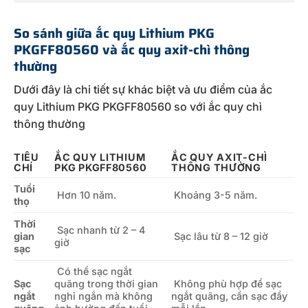
So sánh giữa ắc quy Lithium PKG
PKGFF80560 và ắc quy axit-chì thông
thường
Dưới đây là chi tiết sự khác biệt và ưu điểm của ắc
quy Lithium PKG PKGFF80560 so với ắc quy chì
thông thường
TIÊU
ẮC QUY LITHIUM
ẮC QUY AXIT-CHÌ
CHÍ
PKG PKGFF80560
THÔNG THƯỜNG
Tuổi
Hơn 10 năm.
Khoảng 3-5 năm.
thọ
Thời
Sạc nhanh từ 2 – 4
gian
Sạc lâu từ 8 – 12 giờ
giờ
sạc
Có thể sạc ngắt
Sạc
quãng trong thời gian
Không phù hợp để sạc
ngắt
nghỉ ngắn mà không
ngắt quãng, cần sạc đầy