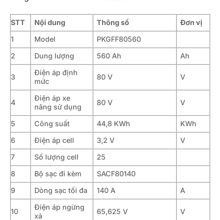
STT
Nội dung
Thông số
Đơn vị
1
Model
PKGFF80560
2
Dung lượng
560 Ah
Ah
Điện áp định
3
80 V
V
mức
Điện áp xe
4
80 V
V
nâng sử dụng
5
Công suất
44,8 KWh
KWh
6
Điện áp cell
3,2 V
V
7
Số lượng cell
25
8
Bộ sạc đi kèm
SACF80140
9
Dòng sạc tối đa
140 A
A
Điện áp ngừng
10
65,625 V
V
xả