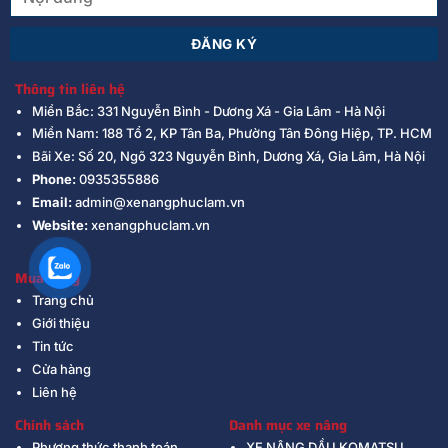
Thông tin liên hệ
Miền Bắc: 331 Nguyễn Bình - Dương Xá - Gia Lâm - Hà Nội
Miền Nam: 188 Tổ 2, KP Tân Ba, Phường Tân Đông Hiệp, TP. HCM
Bãi Xe: Số 20, Ngõ 323 Nguyễn Bình, Dương Xá, Gia Lâm, Hà Nội
Phone:
0935355886
Email:
admin@xenangphuclam.vn
Website:
xenangphuclam.vn
Mua hàng
Trang chủ
Giới thiệu
Tin tức
Cửa hàng
Liên hệ
Chính sách
Danh mục xe nâng
Phương thức thanh toán
XE NÂNG DẦU KOMATSU