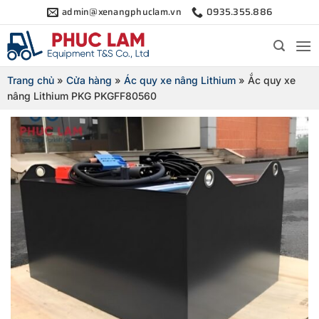
Bỏ
admin@xenangphuclam.vn
0935.355.886
qua
nội
dung
Trang chủ
»
Cửa hàng
»
Ác quy xe nâng Lithium
»
Ắc quy xe
nâng Lithium PKG PKGFF80560