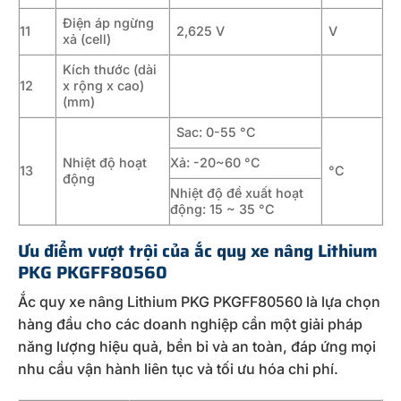
Điện áp ngừng
11
2,625 V
V
xả (cell)
Kích thước (dài
12
x rộng x cao)
(mm)
Sac: 0-55 °C
Nhiệt độ hoạt
Xả: -20~60 °C
13
°C
động
Nhiệt độ đề xuất hoạt
động: 15 ~ 35 °C
Ưu điểm vượt trội của ắc quy xe nâng Lithium
PKG PKGFF80560
Ắc quy xe nâng Lithium PKG PKGFF80560 là lựa chọn
hàng đầu cho các doanh nghiệp cần một giải pháp
năng lượng hiệu quả, bền bỉ và an toàn, đáp ứng mọi
nhu cầu vận hành liên tục và tối ưu hóa chi phí.