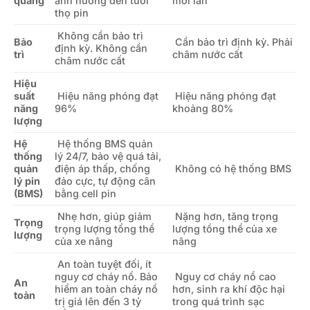
quãng
ảnh hưởng đến tuổi
mỗi lần
thọ pin
Không cần bảo trì
Bảo
Cần bảo trì định kỳ. Phải
định kỳ. Không cần
trì
châm nước cất
châm nước cất
Hiệu
suất
Hiệu năng phóng đạt
Hiệu năng phóng đạt
năng
96%
khoảng 80%
lượng
Hệ
Hệ thống BMS quản
thống
lý 24/7, bảo vệ quá tải,
quản
điện áp thấp, chống
Không có hệ thống BMS
lý pin
đảo cực, tự động cân
(BMS)
bằng cell pin
Nhẹ hơn, giúp giảm
Nặng hơn, tăng trọng
Trọng
trọng lượng tổng thể
lượng tổng thể của xe
lượng
của xe nâng
nâng
An toàn tuyệt đối, ít
nguy cơ cháy nổ. Bảo
Nguy cơ cháy nổ cao
An
hiểm an toàn cháy nổ
hơn, sinh ra khí độc hại
toàn
trị giá lên đến 3 tỷ
trong quá trình sạc