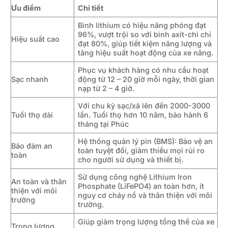
Ưu điểm
Chi tiết
Bình lithium có hiệu năng phóng đạt
96%, vượt trội so với bình axít-chì chỉ
Hiệu suất cao
đạt 80%, giúp tiết kiệm năng lượng và
tăng hiệu suất hoạt động của xe nâng.
Phục vụ khách hàng có nhu cầu hoạt
Sạc nhanh
động từ 12 – 20 giờ mỗi ngày, thời gian
nạp từ 2 – 4 giờ.
Với chu kỳ sạc/xả lên đến 2000-3000
Tuổi thọ dài
lần. Tuổi thọ hơn 10 năm, bảo hành 6
tháng tại Phúc
Hệ thống quản lý pin (BMS): Bảo vệ an
Bảo đảm an
toàn tuyệt đối, giảm thiểu mọi rủi ro
toàn
cho người sử dụng và thiết bị.
Sử dụng công nghệ Lithium Iron
An toàn và thân
Phosphate (LiFePO4) an toàn hơn, ít
thiện với môi
nguy cơ cháy nổ và thân thiện với môi
trường
trường.
Giúp giảm trọng lượng tổng thể của xe
Trọng lượng