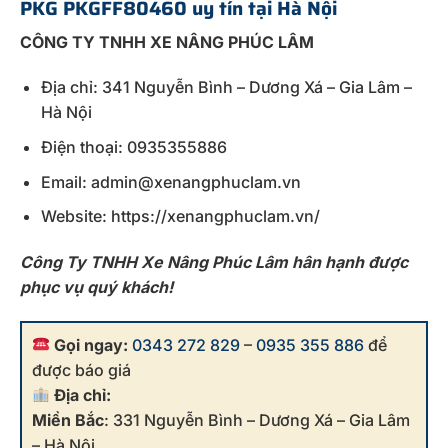
PKG PKGFF80460 uy tín tại Hà Nội
CÔNG TY TNHH XE NÂNG PHÚC LÂM
Địa chỉ: 341 Nguyễn Bình – Dương Xá – Gia Lâm –
Hà Nội
Điện thoại: 0935355886
Email: admin@xenangphuclam.vn
Website: https://xenangphuclam.vn/
Công Ty TNHH Xe Nâng Phúc Lâm hân hạnh được
phục vụ quý khách!
Gọi ngay:
0343 272 829
–
0935 355 886
để
được báo giá
Địa chỉ:
Miền Bắc
: 331 Nguyễn Bình – Dương Xá – Gia Lâm
– Hà Nội