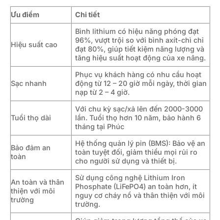
Ưu điểm
Chi tiết
Bình lithium có hiệu năng phóng đạt
96%, vượt trội so với bình axít-chì chỉ
Hiệu suất cao
đạt 80%, giúp tiết kiệm năng lượng và
tăng hiệu suất hoạt động của xe nâng.
Phục vụ khách hàng có nhu cầu hoạt
Sạc nhanh
động từ 12 – 20 giờ mỗi ngày, thời gian
nạp từ 2 – 4 giờ.
Với chu kỳ sạc/xả lên đến 2000-3000
Tuổi thọ dài
lần. Tuổi thọ hơn 10 năm, bảo hành 6
tháng tại Phúc
Hệ thống quản lý pin (BMS): Bảo vệ an
Bảo đảm an
toàn tuyệt đối, giảm thiểu mọi rủi ro
toàn
cho người sử dụng và thiết bị.
Sử dụng công nghệ Lithium Iron
An toàn và thân
Phosphate (LiFePO4) an toàn hơn, ít
thiện với môi
nguy cơ cháy nổ và thân thiện với môi
trường
trường.