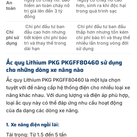
An
hiểm an toàn cháy nổ
hơn, sinh ra khí độc hại
toàn
trị giá lên đến 3 tỷ
trong quá trình sạc
đồng
Chi phí đầu tư ban
Chi phí đầu tư ban đầu
Chi
đầu cao hơn nhưng
thấp hơn nhưng tốn kém
phí sử
tiết kiệm chi phí bảo
chi phí bảo trì và thay thế
dụng
trì và thay thế trong
nhiều lần trong vòng đời
dài hạn
sử dụng
Ắc quy Lithium PKG PKGFF80460 sử dụng
cho những dòng xe nâng nào
Ắc quy Lithium PKG PKGFF80460 là một lựa chọn
tuyệt vời để nâng cấp hệ thống điện cho nhiều loại xe
nâng khác nhau. Với dung lượng và điện áp phù hợp,
loại ắc quy này có thể đáp ứng nhu cầu hoạt động
của đa dạng các dòng xe nâng.
1. Xe nâng điện ngồi lái:
Tải trọng: Từ 1.5 đến 5 tấn