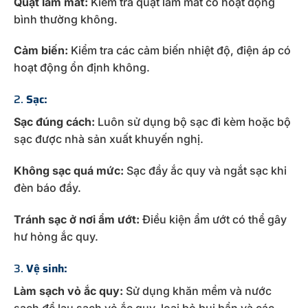
Quạt làm mát:
Kiểm tra quạt làm mát có hoạt động
bình thường không.
Cảm biến:
Kiểm tra các cảm biến nhiệt độ, điện áp có
hoạt động ổn định không.
2.
Sạc:
Sạc đúng cách:
Luôn sử dụng bộ sạc đi kèm hoặc bộ
sạc được nhà sản xuất khuyến nghị.
Không sạc quá mức:
Sạc đầy ắc quy và ngắt sạc khi
đèn báo đầy.
Tránh sạc ở nơi ẩm ướt:
Điều kiện ẩm ướt có thể gây
hư hỏng ắc quy.
3.
Vệ sinh:
Làm sạch vỏ ắc quy:
Sử dụng khăn mềm và nước
sạch để lau sạch vỏ ắc quy, loại bỏ bụi bẩn và các