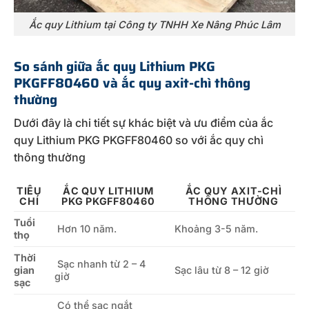
Ắc quy Lithium tại Công ty TNHH Xe Nâng Phúc Lâm
So sánh giữa ắc quy Lithium PKG
PKGFF80460 và ắc quy axit-chì thông
thường
Dưới đây là chi tiết sự khác biệt và ưu điểm của ắc
quy Lithium PKG PKGFF80460 so với ắc quy chì
thông thường
TIÊU
ẮC QUY LITHIUM
ẮC QUY AXIT-CHÌ
CHÍ
PKG PKGFF80460
THÔNG THƯỜNG
Tuổi
Hơn 10 năm.
Khoảng 3-5 năm.
thọ
Thời
Sạc nhanh từ 2 – 4
gian
Sạc lâu từ 8 – 12 giờ
giờ
sạc
Có thể sạc ngắt