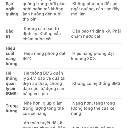
Sạc
quãng trong thời gian
Không phù hợp để sạc
ngắt
nghỉ ngắn mà không
ngắt quãng, cần sạc đầy
quãng
ảnh hưởng đến tuổi
mỗi lần
thọ pin
Không cần bảo trì
Bảo
Cần bảo trì định kỳ. Phải
định kỳ. Không cần
trì
châm nước cất
châm nước cất
Hiệu
suất
Hiệu năng phóng đạt
Hiệu năng phóng đạt
năng
96%
khoảng 80%
lượng
Hệ
Hệ thống BMS quản
thống
lý 24/7, bảo vệ quá tải,
quản
điện áp thấp, chống
Không có hệ thống BMS
lý pin
đảo cực, tự động cân
(BMS)
bằng cell pin
Nhẹ hơn, giúp giảm
Nặng hơn, tăng trọng
Trọng
trọng lượng tổng thể
lượng tổng thể của xe
lượng
của xe nâng
nâng
An toàn tuyệt đối, ít
nguy cơ cháy nổ. Bảo
Nguy cơ cháy nổ cao