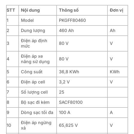
STT
Nội dung
Thông số
Đơn vị
1
Model
PKGFF80460
2
Dung lượng
460 Ah
Ah
Điện áp định
3
80 V
V
mức
Điện áp xe
4
80 V
V
nâng sử dụng
5
Công suất
36,8 KWh
KWh
6
Điện áp cell
3,2 V
V
7
Số lượng cell
25
8
Bộ sạc đi kèm
SACF80100
9
Dòng sạc tối đa
100 A
A
Điện áp ngừng
10
65,625 V
V
xả