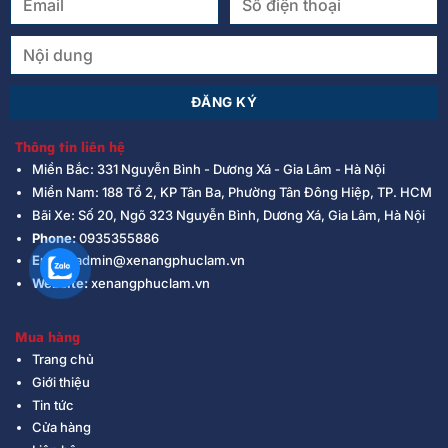
Thông tin liên hệ
Miền Bắc: 331 Nguyễn Bình - Dương Xá - Gia Lâm - Hà Nội
Miền Nam: 188 Tổ 2, KP Tân Ba, Phường Tân Đông Hiệp, TP. HCM
Bãi Xe: Số 20, Ngõ 323 Nguyễn Bình, Dương Xá, Gia Lâm, Hà Nội
Phone:
0935355886
Email:
admin@xenangphuclam.vn
Website:
xenangphuclam.vn
Mua hàng
Trang chủ
Giới thiệu
Tin tức
Cửa hàng