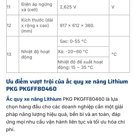
Điện áp ngừng
11
2,625 V
V
xả (cell)
Kích thước (dài
12
x rộng x cao)
917 x 612 x 360.
(mm)
Sac: 0-55 °C
Nhiệt độ hoạt
Xả: -20~60 °C
13
°C
động
Nhiệt độ đề xuất hoạt
động: 15 ~ 35 °C
Ưu điểm vượt trội của ắc quy xe nâng Lithium
PKG PKGFF80460
Ắc quy xe nâng Lithium
PKG PKGFF80460 là lựa
chọn hàng đầu cho các doanh nghiệp cần một giải
pháp năng lượng hiệu quả, bền bỉ và an toàn, đáp
ứng mọi nhu cầu vận hành liên tục và tối ưu hóa chi
phí.