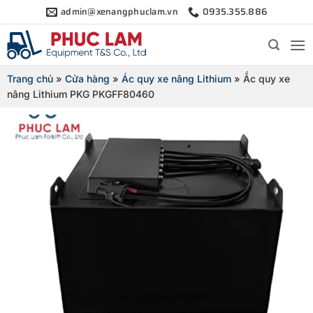
Bỏ
admin@xenangphuclam.vn
0935.355.886
qua
nội
dung
Trang chủ
»
Cửa hàng
»
Ác quy xe nâng Lithium
»
Ắc quy xe
nâng Lithium PKG PKGFF80460