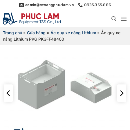
Bỏ
admin@xenangphuclam.vn
0935.355.886
qua
nội
dung
Trang chủ
»
Cửa hàng
»
Ác quy xe nâng Lithium
»
Ắc quy xe
nâng Lithium PKG PKGFF48400