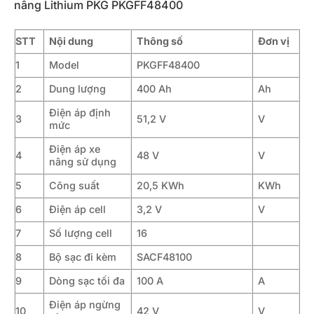
nâng Lithium PKG PKGFF48400
STT
Nội dung
Thông số
Đơn vị
1
Model
PKGFF48400
2
Dung lượng
400 Ah
Ah
Điện áp định
3
51,2 V
V
mức
Điện áp xe
4
48 V
V
nâng sử dụng
5
Công suất
20,5 KWh
KWh
6
Điện áp cell
3,2 V
V
7
Số lượng cell
16
8
Bộ sạc đi kèm
SACF48100
9
Dòng sạc tối đa
100 A
A
Điện áp ngừng
10
42 V
V