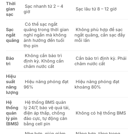
Thời
Sạc nhanh từ 2 – 4
gian
Sạc lâu từ 8 – 12 giờ
giờ
sạc
Có thể sạc ngắt
Sạc
quãng trong thời gian
Không phù hợp để sạc
ngắt
nghỉ ngắn mà không
ngắt quãng, cần sạc đầy
quãng
ảnh hưởng đến tuổi
mỗi lần
thọ pin
Không cần bảo trì
Bảo
Cần bảo trì định kỳ. Phải
định kỳ. Không cần
trì
châm nước cất
châm nước cất
Hiệu
suất
Hiệu năng phóng đạt
Hiệu năng phóng đạt
năng
96%
khoảng 80%
lượng
Hệ
Hệ thống BMS quản
thống
lý 24/7, bảo vệ quá tải,
quản
điện áp thấp, chống
Không có hệ thống BMS
lý pin
đảo cực, tự động cân
(BMS)
bằng cell pin
Nhẹ hơn, giúp giảm
Nặng hơn, tăng trọng