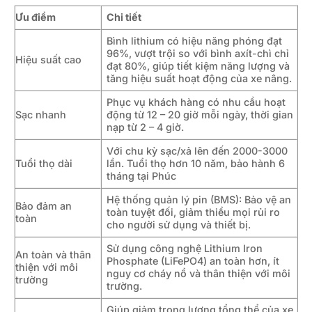
Ưu điểm
Chi tiết
Bình lithium có hiệu năng phóng đạt
96%, vượt trội so với bình axít-chì chỉ
Hiệu suất cao
đạt 80%, giúp tiết kiệm năng lượng và
tăng hiệu suất hoạt động của xe nâng.
Phục vụ khách hàng có nhu cầu hoạt
Sạc nhanh
động từ 12 – 20 giờ mỗi ngày, thời gian
nạp từ 2 – 4 giờ.
Với chu kỳ sạc/xả lên đến 2000-3000
Tuổi thọ dài
lần. Tuổi thọ hơn 10 năm, bảo hành 6
tháng tại Phúc
Hệ thống quản lý pin (BMS): Bảo vệ an
Bảo đảm an
toàn tuyệt đối, giảm thiểu mọi rủi ro
toàn
cho người sử dụng và thiết bị.
Sử dụng công nghệ Lithium Iron
An toàn và thân
Phosphate (LiFePO4) an toàn hơn, ít
thiện với môi
nguy cơ cháy nổ và thân thiện với môi
trường
trường.
Giúp giảm trọng lượng tổng thể của xe