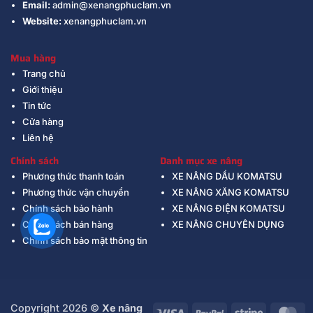
Email:
admin@xenangphuclam.vn
Website:
xenangphuclam.vn
Mua hàng
Trang chủ
Giới thiệu
Tin tức
Cửa hàng
Liên hệ
Chính sách
Danh mục xe nâng
Phương thức thanh toán
XE NÂNG DẦU KOMATSU
Phương thức vận chuyển
XE NÂNG XĂNG KOMATSU
Chính sách bảo hành
XE NÂNG ĐIỆN KOMATSU
Chính sách bán hàng
XE NÂNG CHUYÊN DỤNG
Chính sách bảo mật thông tin
Copyright 2026 ©
Xe nâng
Visa
PayPal
Stripe
Ma