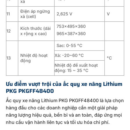
xả
Điện áp ngừng
11
2,625 V
V
xả (cell)
753x495x360
Kích thước (dài
12
x rộng x cao)
965x387x360
Sac: 0-55 °C
Nhiệt độ hoạt
Xả: -20~60 °C
13
°C
động
Nhiệt độ đề xuất hoạt
động: 15 ~ 35 °C
Ưu điểm vượt trội của ắc quy xe nâng Lithium
PKG PKGFF48400
Ắc quy xe nâng Lithium PKG PKGFF48400 là lựa chọn
hàng đầu cho các doanh nghiệp cần một giải pháp
năng lượng hiệu quả, bền bỉ và an toàn, đáp ứng mọi
nhu cầu vận hành liên tục và tối ưu hóa chi phí.