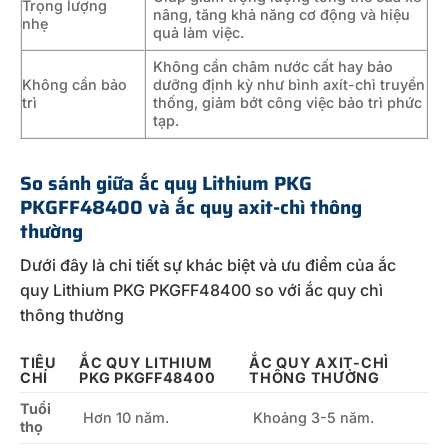
Trọng lượng
nâng, tăng khả năng cơ động và hiệu
nhẹ
quả làm việc.
Không cần châm nước cất hay bảo
Không cần bảo
dưỡng định kỳ như bình axít-chì truyền
trì
thống, giảm bớt công việc bảo trì phức
tạp.
So sánh giữa ắc quy Lithium PKG
PKGFF48400 và ắc quy axit-chì thông
thường
Dưới đây là chi tiết sự khác biệt và ưu điểm của ắc
quy Lithium PKG PKGFF48400 so với ắc quy chì
thông thường
TIÊU
ẮC QUY LITHIUM
ẮC QUY AXIT-CHÌ
CHÍ
PKG PKGFF48400
THÔNG THƯỜNG
Tuổi
Hơn 10 năm.
Khoảng 3-5 năm.
thọ