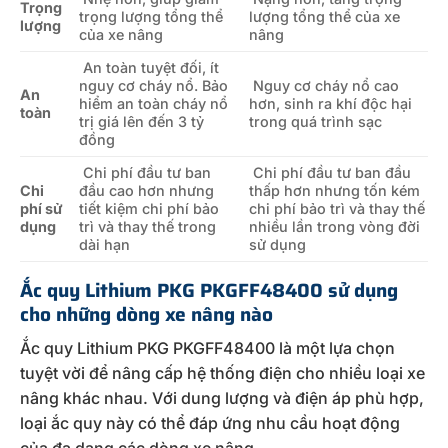
Trọng
trọng lượng tổng thể
lượng tổng thể của xe
lượng
của xe nâng
nâng
An toàn tuyệt đối, ít
nguy cơ cháy nổ. Bảo
Nguy cơ cháy nổ cao
An
hiểm an toàn cháy nổ
hơn, sinh ra khí độc hại
toàn
trị giá lên đến 3 tỷ
trong quá trình sạc
đồng
Chi phí đầu tư ban
Chi phí đầu tư ban đầu
Chi
đầu cao hơn nhưng
thấp hơn nhưng tốn kém
phí sử
tiết kiệm chi phí bảo
chi phí bảo trì và thay thế
dụng
trì và thay thế trong
nhiều lần trong vòng đời
dài hạn
sử dụng
Ắc quy Lithium PKG PKGFF48400 sử dụng
cho những dòng xe nâng nào
Ắc quy Lithium PKG PKGFF48400 là một lựa chọn
tuyệt vời để nâng cấp hệ thống điện cho nhiều loại xe
nâng khác nhau. Với dung lượng và điện áp phù hợp,
loại ắc quy này có thể đáp ứng nhu cầu hoạt động
của đa dạng các dòng xe nâng.