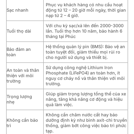
Phục vụ khách hàng có nhu cầu hoạt
Sạc nhanh
động từ 12 – 20 giờ mỗi ngày, thời gian
nạp từ 2 – 4 giờ.
Với chu kỳ sạc/xả lên đến 2000-3000
Tuổi thọ dài
lần. Tuổi thọ hơn 10 năm, bảo hành 6
tháng tại Phúc
Hệ thống quản lý pin (BMS): Bảo vệ an
Bảo đảm an
toàn tuyệt đối, giảm thiểu mọi rủi ro
toàn
cho người sử dụng và thiết bị.
Sử dụng công nghệ Lithium Iron
An toàn và thân
Phosphate (LiFePO4) an toàn hơn, ít
thiện với môi
nguy cơ cháy nổ và thân thiện với môi
trường
trường.
Giúp giảm trọng lượng tổng thể của xe
Trọng lượng
nâng, tăng khả năng cơ động và hiệu
nhẹ
quả làm việc.
Không cần châm nước cất hay bảo
Không cần bảo
dưỡng định kỳ như bình axít-chì truyền
trì
thống, giảm bớt công việc bảo trì phức
tạp.