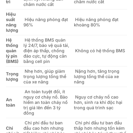
trì
châm nước cất
châm nước cất
Hiệu
suất
Hiệu năng phóng đạt
Hiệu năng phóng đạt
năng
96%
khoảng 80%
lượng
Hệ
Hệ thống BMS quản
thống
lý 24/7, bảo vệ quá tải,
quản
điện áp thấp, chống
Không có hệ thống BMS
lý pin
đảo cực, tự động cân
(BMS)
bằng cell pin
Nhẹ hơn, giúp giảm
Nặng hơn, tăng trọng
Trọng
trọng lượng tổng thể
lượng tổng thể của xe
lượng
của xe nâng
nâng
An toàn tuyệt đối, ít
nguy cơ cháy nổ. Bảo
Nguy cơ cháy nổ cao
An
hiểm an toàn cháy nổ
hơn, sinh ra khí độc hại
toàn
trị giá lên đến 3 tỷ
trong quá trình sạc
đồng
Chi phí đầu tư ban
Chi phí đầu tư ban đầu
Chi
đầu cao hơn nhưng
thấp hơn nhưng tốn kém