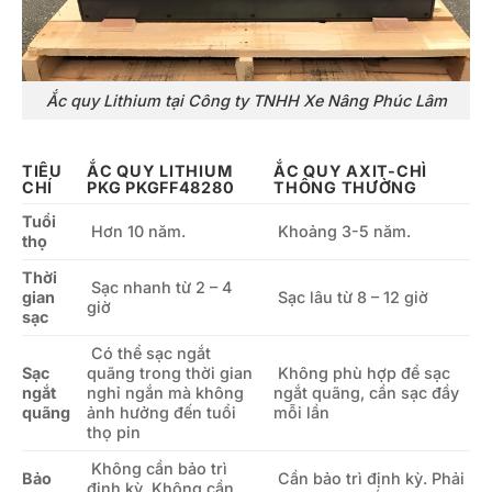
Ắc quy Lithium tại Công ty TNHH Xe Nâng Phúc Lâm
TIÊU
ẮC QUY LITHIUM
ẮC QUY AXIT-CHÌ
CHÍ
PKG PKGFF48280
THÔNG THƯỜNG
Tuổi
Hơn 10 năm.
Khoảng 3-5 năm.
thọ
Thời
Sạc nhanh từ 2 – 4
gian
Sạc lâu từ 8 – 12 giờ
giờ
sạc
Có thể sạc ngắt
Sạc
quãng trong thời gian
Không phù hợp để sạc
ngắt
nghỉ ngắn mà không
ngắt quãng, cần sạc đầy
quãng
ảnh hưởng đến tuổi
mỗi lần
thọ pin
Không cần bảo trì
Bảo
Cần bảo trì định kỳ. Phải
định kỳ. Không cần