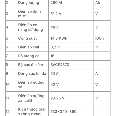
2
Dung lượng
280 Ah
Ah
Điện áp định
3
51,2 V
V
mức
Điện áp xe
4
48 V
V
nâng sử dụng
5
Công suất
14,3 KWh
KWh
6
Điện áp cell
3,2 V
V
7
Số lượng cell
16
8
Bộ sạc đi kèm
SACF4870
9
Dòng sạc tối đa
70 A
A
Điện áp ngừng
10
42 V
V
xả
Điện áp ngừng
11
2,625 V
V
xả (cell)
Kích thước (dài
12
733x340x360
x rộng x cao)