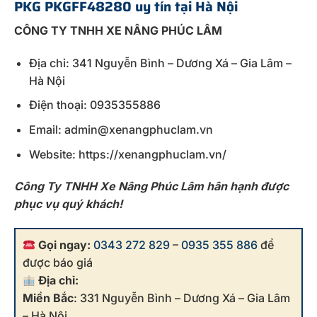
PKG PKGFF48280 uy tín tại Hà Nội
CÔNG TY TNHH XE NÂNG PHÚC LÂM
Địa chỉ: 341 Nguyễn Bình – Dương Xá – Gia Lâm –
Hà Nội
Điện thoại: 0935355886
Email: admin@xenangphuclam.vn
Website: https://xenangphuclam.vn/
Công Ty TNHH Xe Nâng Phúc Lâm hân hạnh được
phục vụ quý khách!
Gọi ngay:
0343 272 829
–
0935 355 886
để
được báo giá
Địa chỉ:
Miền Bắc
: 331 Nguyễn Bình – Dương Xá – Gia Lâm
– Hà Nội