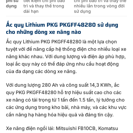
phí sử
tiết kiệm chi phí bảo
chi phí bảo trì và thay thế
dụng
trì và thay thế trong
nhiều lần trong vòng đời
dài hạn
sử dụng
Ắc quy Lithium PKG PKGFF48280 sử dụng
cho những dòng xe nâng nào
Ắc quy Lithium PKG PKGFF48280 là một lựa chọn
tuyệt vời để nâng cấp hệ thống điện cho nhiều loại xe
nâng khác nhau. Với dung lượng và điện áp phù hợp,
loại ắc quy này có thể đáp ứng nhu cầu hoạt động
của đa dạng các dòng xe nâng.
Với dung lượng 280 Ah và công suất 14,3 KWh, ắc
quy PKG PKGFF48280 hỗ trợ hiệu suất cao cho các
xe nâng có tải trọng từ 1 tấn đến 1.5 tấn, lý tưởng cho
các ứng dụng trong kho bãi, nhà máy, và các khu vực
cần nâng hạ hàng hóa hiệu quả và đáng tin cậy.
Xe nâng điện ngồi lái: Mitsuishi FB10CB, Komatsu