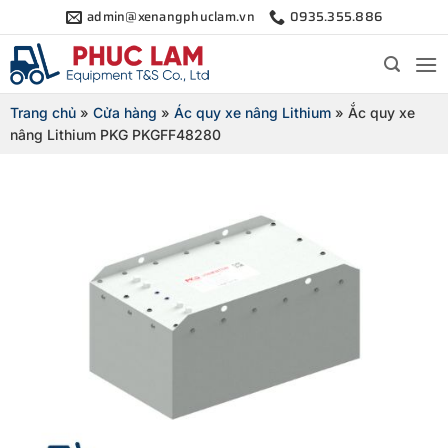
Bỏ
admin@xenangphuclam.vn
0935.355.886
qua
nội
dung
Trang chủ
»
Cửa hàng
»
Ác quy xe nâng Lithium
»
Ắc quy xe
nâng Lithium PKG PKGFF48280