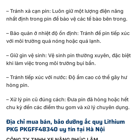
– Tránh xả cạn pin: Luôn giữ một lượng điện năng
nhất định trong pin để bảo vệ các tế bào bên trong.
– Bảo quản ở nhiệt độ ổn định: Tránh để pin tiếp xúc
với môi trường quá nóng hoặc quá lạnh.
– Giữ gìn vệ sinh: Vệ sinh pin thường xuyên, đặc biệt
khi làm việc trong môi trường bụi bẩn.
– Tránh tiếp xúc với nước: Độ ẩm cao có thể gây hư
hỏng pin.
– Xử lý pin cũ đúng cách: Đưa pin đã hỏng hoặc hết
chu kỳ đến các điểm thu gom và xử lý chuyên dụng.
Địa chỉ mua bán, bảo dưỡng ắc quy Lithium
PKG PKGFF48340 uy tín tại Hà Nội
CÔNG TY TNHH XE NÂNG PHÚC LÂM