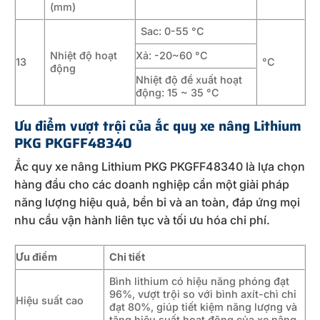
(mm)
Sac: 0-55 °C
Nhiệt độ hoạt
Xả: -20~60 °C
13
°C
động
Nhiệt độ đề xuất hoạt
động: 15 ~ 35 °C
Ưu điểm vượt trội của ắc quy xe nâng Lithium
PKG PKGFF48340
Ắc quy xe nâng Lithium PKG PKGFF48340 là lựa chọn
hàng đầu cho các doanh nghiệp cần một giải pháp
năng lượng hiệu quả, bền bỉ và an toàn, đáp ứng mọi
nhu cầu vận hành liên tục và tối ưu hóa chi phí.
Ưu điểm
Chi tiết
Bình lithium có hiệu năng phóng đạt
96%, vượt trội so với bình axít-chì chỉ
Hiệu suất cao
đạt 80%, giúp tiết kiệm năng lượng và
tăng hiệu suất hoạt động của xe nâng.