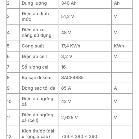
2
Dung lượng
340 Ah
Ah
Điện áp định
3
51,2 V
V
mức
Điện áp xe
4
48 V
V
nâng sử dụng
5
Công suất
17,4 KWh
KWh
6
Điện áp cell
3,2 V
V
7
Số lượng cell
16
8
Bộ sạc đi kèm
SACF4885
9
Dòng sạc tối đa
85 A
A
Điện áp ngừng
10
42 V
V
xả
Điện áp ngừng
11
2,625 V
V
xả (cell)
Kích thước (dài
12
x rộng x cao)
733 x 380 x 360