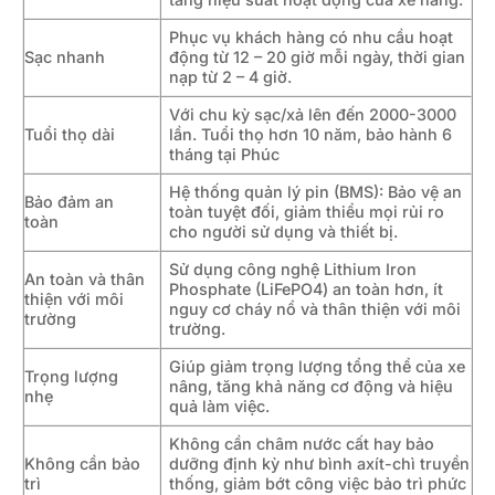
Phục vụ khách hàng có nhu cầu hoạt
Sạc nhanh
động từ 12 – 20 giờ mỗi ngày, thời gian
nạp từ 2 – 4 giờ.
Với chu kỳ sạc/xả lên đến 2000-3000
Tuổi thọ dài
lần. Tuổi thọ hơn 10 năm, bảo hành 6
tháng tại Phúc
Hệ thống quản lý pin (BMS): Bảo vệ an
Bảo đảm an
toàn tuyệt đối, giảm thiểu mọi rủi ro
toàn
cho người sử dụng và thiết bị.
Sử dụng công nghệ Lithium Iron
An toàn và thân
Phosphate (LiFePO4) an toàn hơn, ít
thiện với môi
nguy cơ cháy nổ và thân thiện với môi
trường
trường.
Giúp giảm trọng lượng tổng thể của xe
Trọng lượng
nâng, tăng khả năng cơ động và hiệu
nhẹ
quả làm việc.
Không cần châm nước cất hay bảo
Không cần bảo
dưỡng định kỳ như bình axít-chì truyền
trì
thống, giảm bớt công việc bảo trì phức