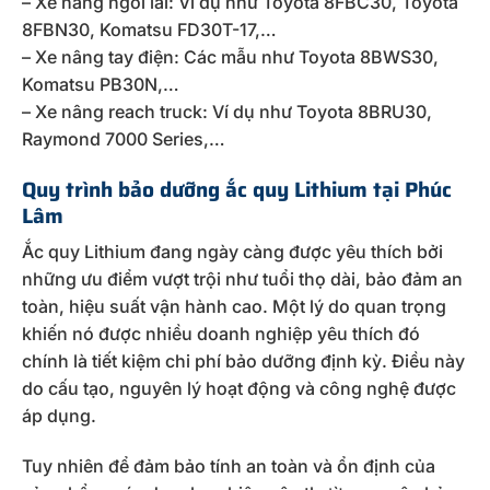
– Xe nâng ngồi lái: Ví dụ như Toyota 8FBC30, Toyota
8FBN30, Komatsu FD30T-17,…
– Xe nâng tay điện: Các mẫu như Toyota 8BWS30,
Komatsu PB30N,…
– Xe nâng reach truck: Ví dụ như Toyota 8BRU30,
Raymond 7000 Series,…
Quy trình bảo dưỡng ắc quy Lithium tại Phúc
Lâm
Ắc quy Lithium đang ngày càng được yêu thích bởi
những ưu điểm vượt trội như tuổi thọ dài, bảo đảm an
toàn, hiệu suất vận hành cao. Một lý do quan trọng
khiến nó được nhiều doanh nghiệp yêu thích đó
chính là tiết kiệm chi phí bảo dưỡng định kỳ. Điều này
do cấu tạo, nguyên lý hoạt động và công nghệ được
áp dụng.
Tuy nhiên để đảm bảo tính an toàn và ổn định của