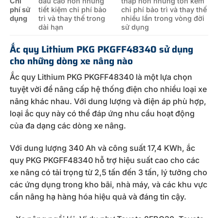
Chi
đầu cao hơn nhưng
thấp hơn nhưng tốn kém
phí sử
tiết kiệm chi phí bảo
chi phí bảo trì và thay thế
dụng
trì và thay thế trong
nhiều lần trong vòng đời
dài hạn
sử dụng
Ắc quy Lithium PKG PKGFF48340 sử dụng
cho những dòng xe nâng nào
Ắc quy Lithium PKG PKGFF48340 là một lựa chọn
tuyệt vời để nâng cấp hệ thống điện cho nhiều loại xe
nâng khác nhau. Với dung lượng và điện áp phù hợp,
loại ắc quy này có thể đáp ứng nhu cầu hoạt động
của đa dạng các dòng xe nâng.
Với dung lượng 340 Ah và công suất 17,4 KWh, ắc
quy PKG PKGFF48340 hỗ trợ hiệu suất cao cho các
xe nâng có tải trọng từ 2,5 tấn đến 3 tấn, lý tưởng cho
các ứng dụng trong kho bãi, nhà máy, và các khu vực
cần nâng hạ hàng hóa hiệu quả và đáng tin cậy.