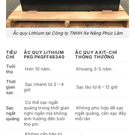
Ắc quy Lithium tại Công ty TNHH Xe Nâng Phúc Lâm
TIÊU
ẮC QUY LITHIUM
ẮC QUY AXIT-CHÌ
CHÍ
PKG PKGFF48340
THÔNG THƯỜNG
Tuổi
Hơn 10 năm.
Khoảng 3-5 năm.
thọ
Thời
Sạc nhanh từ 2 – 4
gian
Sạc lâu từ 8 – 12 giờ
giờ
sạc
Có thể sạc ngắt
Sạc
quãng trong thời gian
Không phù hợp để sạc
ngắt
nghỉ ngắn mà không
ngắt quãng, cần sạc đầy
quãng
ảnh hưởng đến tuổi
mỗi lần
thọ pin
Không cần bảo trì