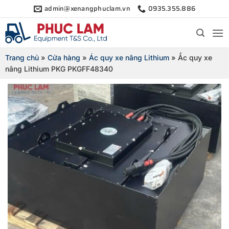
Bỏ
admin@xenangphuclam.vn
0935.355.886
qua
nội
dung
Trang chủ
»
Cửa hàng
»
Ác quy xe nâng Lithium
»
Ắc quy xe
nâng Lithium PKG PKGFF48340