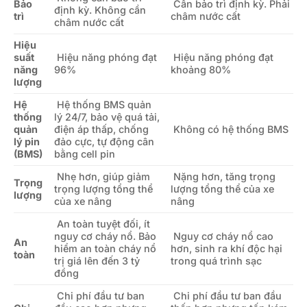
Bảo
Cần bảo trì định kỳ. Phải
định kỳ. Không cần
trì
châm nước cất
châm nước cất
Hiệu
suất
Hiệu năng phóng đạt
Hiệu năng phóng đạt
năng
96%
khoảng 80%
lượng
Hệ
Hệ thống BMS quản
thống
lý 24/7, bảo vệ quá tải,
quản
điện áp thấp, chống
Không có hệ thống BMS
lý pin
đảo cực, tự động cân
(BMS)
bằng cell pin
Nhẹ hơn, giúp giảm
Nặng hơn, tăng trọng
Trọng
trọng lượng tổng thể
lượng tổng thể của xe
lượng
của xe nâng
nâng
An toàn tuyệt đối, ít
nguy cơ cháy nổ. Bảo
Nguy cơ cháy nổ cao
An
hiểm an toàn cháy nổ
hơn, sinh ra khí độc hại
toàn
trị giá lên đến 3 tỷ
trong quá trình sạc
đồng
Chi phí đầu tư ban
Chi phí đầu tư ban đầu