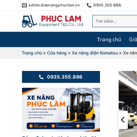
Bỏ
admin@xenangphuclam.vn
0935.355.886
qua
Tìm
nội
kiếm:
dung
Trang chủ
Giớ
Trang chủ
»
Cửa hàng
»
Xe nâng điện Komatsu
»
Xe nân
0935.355.886