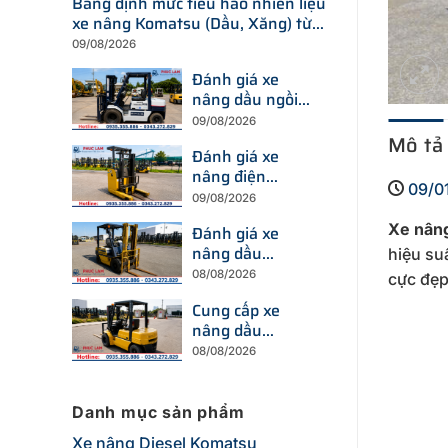
Bảng định mức tiêu hao nhiên liệu
xe nâng Komatsu (Dầu, Xăng) từ
1.0 đến 25 tấn
09/08/2026
Đánh giá xe
nâng dầu ngồi
lái Komatsu 2,5
09/08/2026
tấn: FD25T-12 và
Mô tả
Đánh giá xe
FD25-11
nâng điện
09/0
Komatsu 1.5 tấn:
09/08/2026
FB15-12 (Ngồi
Xe nâng
Đánh giá xe
lái) và FB15RLF-
nâng dầu
15 (Đứng lái)
hiệu su
Komatsu 3 tấn:
08/08/2026
cực đẹp
FD30NT-15 và
Cung cấp xe
FD30NT-16
nâng dầu
Komatsu 2.5 tấn
08/08/2026
tại Hà Nội và
khu vực lân cận
Danh mục sản phẩm
Xe nâng Diesel Komatsu