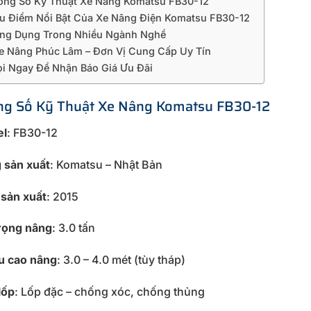
hông Số Kỹ Thuật Xe Nâng Komatsu FB30-12
u Điểm Nổi Bật Của Xe Nâng Điện Komatsu FB30-12
ng Dụng Trong Nhiều Ngành Nghề
e Nâng Phúc Lâm – Đơn Vị Cung Cấp Uy Tín
ọi Ngay Để Nhận Báo Giá Ưu Đãi
ông Số Kỹ Thuật Xe Nâng Komatsu FB30-12
l
: FB30-12
 sản xuất
: Komatsu – Nhật Bản
sản xuất
: 2015
trọng nâng
: 3.0 tấn
u cao nâng
: 3.0 – 4.0 mét (tùy tháp)
lốp
: Lốp đặc – chống xóc, chống thủng