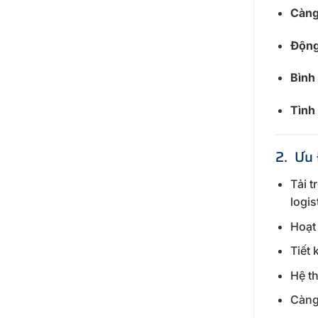
Càng
Động
Bình
Tình
2. Ưu
Tải t
logis
Hoạt 
Tiết 
Hệ th
Càng 