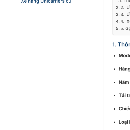
Xe nâng Unicarriers cũ
1. T
2. Ư
3. Ứ
4. X
5. G
1. Th
Mode
Hãng
Năm 
Tải 
Chiề
Loại 