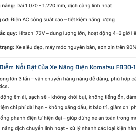
 nâng
: Dài 1.070 – 1.220 mm, dịch càng linh hoạt
 cơ
: Điện AC công suất cao – tiết kiệm năng lượng
 ắc quy
: Hitachi 72V – dung lượng lớn, hoạt động 4–6 giờ li
 trạng
: Xe siêu đẹp, máy móc nguyên bản, sơn zin trên 90
 Điểm Nổi Bật Của Xe Nâng Điện Komatsu FB30-
rọng lớn 3 tấn – vận chuyển hàng nặng dễ dàng, phù hợp cá
tics.
động êm ái, sạch sẽ – không khói bụi, không tiếng ồn, đảm 
kiệm chi phí dài hạn – không xăng dầu, ít bảo trì, giảm chi 
ống phanh điện tử hiện đại – giúp dừng xe an toàn trong mọ
nâng dịch chuyển linh hoạt – xử lý nhanh các loại kiện hà