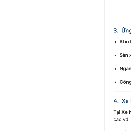
3. Ứn
Kho b
Sản 
Ngàn
Công
4. Xe 
Tại
Xe 
cao với