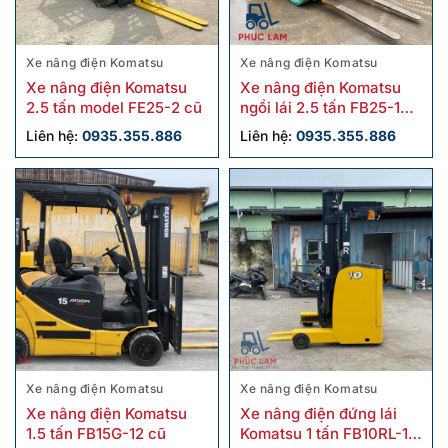
Xe nâng điện Komatsu
Xe nâng điện Komatsu
Xe nâng điện Komatsu
Xe nâng điện Komatsu
2.5 tấn model FE25-2 cũ
ngồi lái 2.5 tấn FB25-12
cũ
Liên hệ:
0935.355.886
Liên hệ:
0935.355.886
Xe nâng điện Komatsu
Xe nâng điện Komatsu
Xe nâng điện Komatsu
Xe nâng điện đứng lái
1.5 tấn FB15G-12 cũ
Komatsu 1 tấn FB10RL-15