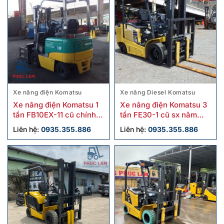
Xe nâng điện Komatsu
Xe nâng Diesel Komatsu
Xe nâng điện Komatsu 1
Xe nâng điện Komatsu 3
tấn FB10EX-11 cũ chính
tấn FE30-1 cũ sx năm
hãng
2018
Liên hệ:
0935.355.886
Liên hệ:
0935.355.886