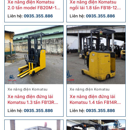
Xe nâng điện Komatsu
Xe nâng điện Komatsu
2.0 tấn model FB20M-12
ngồi lái 1.8 tấn FB18-12
cũ
cũ
Liên hệ:
0935.355.886
Liên hệ:
0935.355.886
Xe nâng điện Komatsu
Xe nâng điện Komatsu
Xe nâng điện đứng lái
Xe nâng điện đứng lái
Komatsu 1.3 tấn FB13RS-
Komatsu 1.4 tấn FB14RL-
15 cũ giá tốt
15 cũ
Liên hệ:
0935.355.886
Liên hệ:
0935.355.886