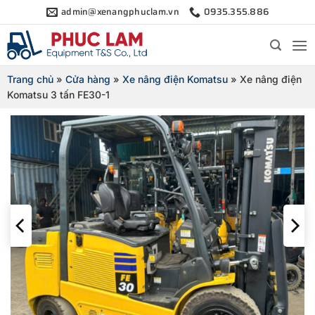
Bỏ
admin@xenangphuclam.vn
0935.355.886
qua
nội
dung
Trang chủ
»
Cửa hàng
»
Xe nâng điện Komatsu
»
Xe nâng điện
Komatsu 3 tấn FE30-1