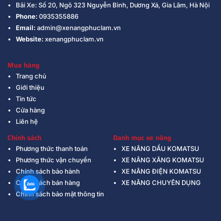
Bãi Xe: Số 20, Ngõ 323 Nguyễn Bình, Dương Xá, Gia Lâm, Hà Nội
Phone:
0935355886
Email:
admin@xenangphuclam.vn
Website:
xenangphuclam.vn
Mua hàng
Trang chủ
Giới thiệu
Tin tức
Cửa hàng
Liên hệ
Chính sách
Danh mục xe nâng
Phương thức thanh toán
XE NÂNG DẦU KOMATSU
Phương thức vận chuyển
XE NÂNG XĂNG KOMATSU
Chính sách bảo hành
XE NÂNG ĐIỆN KOMATSU
Chính sách bán hàng
XE NÂNG CHUYÊN DỤNG
Chính sách bảo mật thông tin