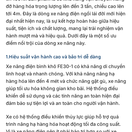
đỡ hàng hóa trọng lượng lên đến 3 tấn, chiều cao lên
tới 4m. Đây là dòng xe nâng điện ngồi lái đời mới hiện
đại nhất hiện nay, là sự kết hợp hoàn hảo giữa hiệu
suất, tiện ích và chất lượng, mang lại trải nghiệm vận
hành mượt mà và hiệu quả. Dưới đây là một số ưu
điểm nổi trội của dòng xe nâng này.
1.Hiệu suất vận hành cao và bảo trì dễ dàng
Xe nâng điện bình khô FE30-1 có khả năng di chuyển
linh hoạt và nhanh chóng. Với khả năng nâng hạ
hàng hóa lên đến 4 mét và chức năng gật gù, xe nâng
giúp tối ưu hóa không gian kho bãi. Hệ thống điều
khiển dễ sử dụng và các tính năng an toàn hiện đại
đảm bảo sự tiện lợi và an toàn cho người vận hành.
Xe có hệ thống điều khiển thủy lực giúp hỗ trợ quá
trình nâng hạ hàng hóa hoạt động tối đa công suất.
Vì là xe nâng điện nên ít phải bảo trì hơn so với xe