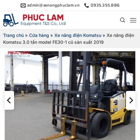
Bỏ
admin@xenangphuclam.vn
0935.355.886
qua
nội
dung
Trang chủ
»
Cửa hàng
»
Xe nâng điện Komatsu
»
Xe nâng điện
Komatsu 3.0 tấn model FE30-1 cũ sản xuất 2019