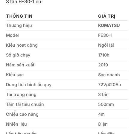
3 tấn FE30-1 cũ:
THÔNG TIN
GIÁ TRỊ
Thương hiệu
KOMATSU
Model
FE30-1
Kiểu hoạt động
Ngồi lái
Số giờ chạy
1710h
Năm sản xuất
2019
Kiểu sạc
Sạc nhanh
Dung tích bình ắc quy
72V/420Ah
Tải trọng nâng
3 tấn
Tâm tải tiêu chuẩn
500mm
Chiều cao nâng
4m
Nhiên liệu
Điện
Lốp tiêu chuẩn
Lốp đặc