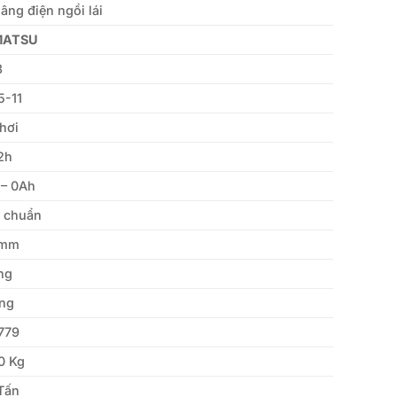
âng điện ngồi lái
MATSU
8
5-11
hơi
2h
 – 0Ah
u chuẩn
0mm
ng
ng
779
0 Kg
Tấn