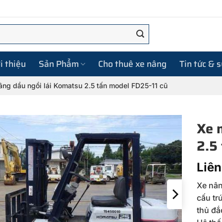
i thiệu
Sản Phẩm
Cho thuê xe nâng
Tin tức & 
âng dầu ngồi lái Komatsu 2.5 tấn model FD25-11 cũ
Xe 
2.5
Liên
Xe nân
cấu tr
thủ đắ