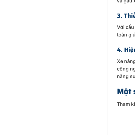
và gầu 
3. Thi
Với cấu
toàn gi
4. Hiệ
Xe nâng
công ng
năng su
Một 
Tham kh