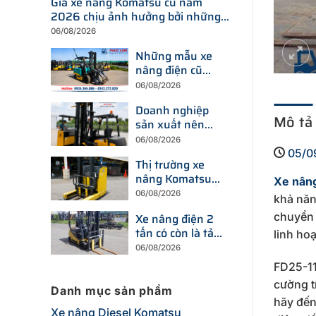
Giá xe nâng Komatsu cũ năm
2026 chịu ảnh hưởng bởi những
yếu tố nào?
06/08/2026
Những mẫu xe
nâng điện cũ
đang được tìm
06/08/2026
kiếm nhiều nhất
Doanh nghiệp
trên thị trường
Mô tả
sản xuất nên
hiện nay
chọn xe nâng
06/08/2026
điện hay xe
05/0
Thị trường xe
nâng dầu để tối
nâng Komatsu
ưu chi phí?
Xe nâng
cũ đang thay đổi
06/08/2026
khả năn
ra sao trước xu
chuyển 
Xe nâng điện 2
hướng đầu tư
tấn có còn là tải
thiết bị mới?
linh hoạ
trọng được
06/08/2026
doanh nghiệp
FD25-11
ưu tiên trong
cường t
năm 2026?
Danh mục sản phẩm
hãy đế
Xe nâng Diesel Komatsu