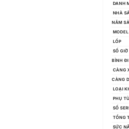
DANH 
NHÀ S
NĂM S
MODEL
LỐP
SỐ GIỜ
BÌNH Đ
CÀNG 
CÀNG D
LOẠI 
PHỤ T
SỐ SER
TỔNG 
SỨC N