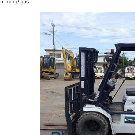
ầu, xăng/ gas.