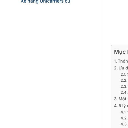
Xe nâng Unicarriers cũ
Mục L
Thôn
Ưu đ
Một 
5 lý