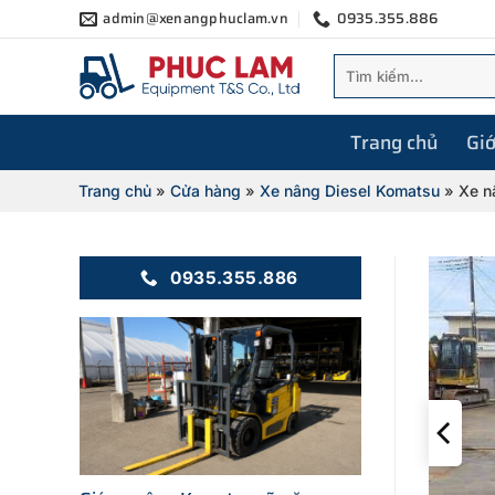
Bỏ
admin@xenangphuclam.vn
0935.355.886
qua
Tìm
nội
kiếm:
dung
Trang chủ
Giớ
Trang chủ
»
Cửa hàng
»
Xe nâng Diesel Komatsu
»
Xe n
0935.355.886