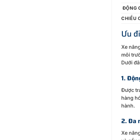
ĐỘNG 
CHIỀU 
Ưu đ
Xe nâng
môi trư
Dưới đâ
1. Độn
Được tr
hàng hó
hành.
2. Đa 
Xe nâng