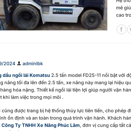
Hệ thố
mẽ giú
cao tr
9/2024
adminlbk
 dầu ngồi lái Komatsu
2.5 tấn model FD25-11 nổi bật với độ
g nâng tối đa lên đến 2.5 tấn, xe nâng này mang lại hiệu qu
hàng hóa nặng. Thiết kế ngồi lái tiện lợi giúp người vận h
t khi làm việc trong mọi môi .
 cũng được trang bị hệ thống thủy lực tiên tiến, cho phép 
ính ổn định và an toàn trong quá trình vận hành. Khách h
n
Công Ty TNHH Xe Nâng Phúc Lâm
, đơn vị cung cấp tất cả