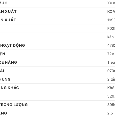
MỤC
Xe n
ẢN XUẤT
KO
ẢN XUẤT
199
FD2
kép 
 HOẠT ĐỘNG
478
IỆN
72V
XE NÂNG
Tiê
ÀI
97
KHUNG
2 tầ
ÙNG KHÁC
Khô
I
529
TRỌNG LƯỢNG
395
ÂNG
2.5 