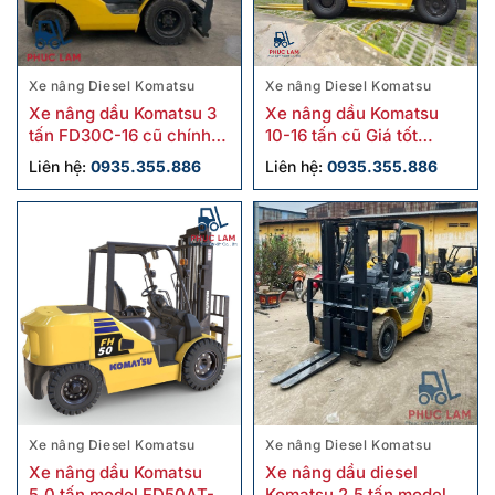
Xe nâng Diesel Komatsu
Xe nâng Diesel Komatsu
Xe nâng dầu Komatsu 3
Xe nâng dầu Komatsu
tấn FD30C-16 cũ chính
10-16 tấn cũ Giá tốt
hãng
Chính hãng
Liên hệ:
0935.355.886
Liên hệ:
0935.355.886
Xe nâng Diesel Komatsu
Xe nâng Diesel Komatsu
Xe nâng dầu Komatsu
Xe nâng dầu diesel
5.0 tấn model FD50AT-
Komatsu 2.5 tấn model