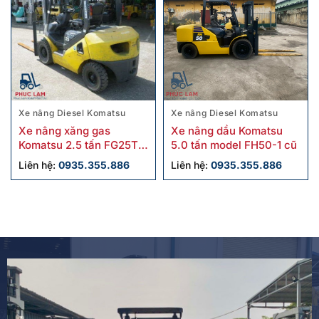
Xe nâng Diesel Komatsu
Xe nâng Diesel Komatsu
Xe nâng xăng gas
Xe nâng dầu Komatsu
Komatsu 2.5 tấn FG25T-
5.0 tấn model FH50-1 cũ
17 cũ chính hãng
Liên hệ:
0935.355.886
Liên hệ:
0935.355.886