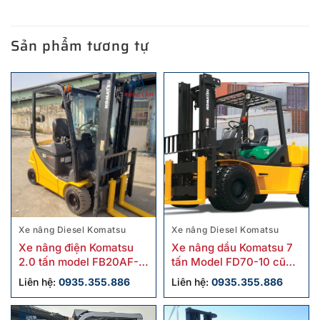
Sản phẩm tương tự
Xe nâng Diesel Komatsu
Xe nâng Diesel Komatsu
Xe nâng điện Komatsu
Xe nâng dầu Komatsu 7
2.0 tấn model FB20AF-
tấn Model FD70-10 cũ
12 cũ sx 2018
chính hãng
Liên hệ:
0935.355.886
Liên hệ:
0935.355.886