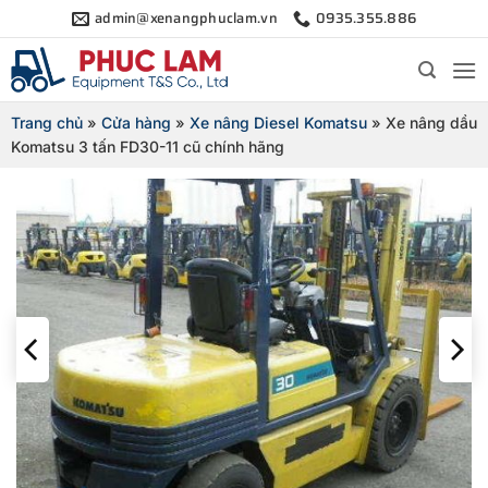
Bỏ
admin@xenangphuclam.vn
0935.355.886
qua
nội
dung
Trang chủ
»
Cửa hàng
»
Xe nâng Diesel Komatsu
»
Xe nâng dầu
Komatsu 3 tấn FD30-11 cũ chính hãng