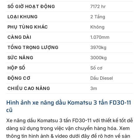
SỐ GIỜ HOẠT ĐỘNG
7172 hr
LOẠI KHUNG
2 Tầng
PHỤ TÙNG KHÁC
Không
CÀNG DÀI
1.070mm
TỔNG TRỌNG LƯỢNG
3970kg
SỨC NÂNG
3000kg
HỘP SỐ
Số cơ
ĐỘNG CƠ
Dầu Diesel
CHIỀU CAO NÂNG
3m
Hình ảnh xe nâng dầu Komatsu 3 tấn FD30-11
cũ
Xe nâng dầu Komatsu 3 tấn FD30-11 với thiết kế tốt dễ
dàng sử dụng trong việc vận chuyển hàng hóa. Xem
thông tin hình ảnh & video dưới đây để rõ hơn về sản