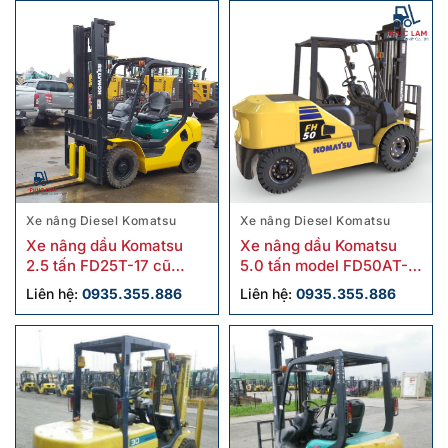
Xe nâng Diesel Komatsu
Xe nâng Diesel Komatsu
Xe nâng dầu Komatsu
Xe nâng dầu Komatsu
2.5 tấn FD25T-17 cũ
5.0 tấn model FD50AT-
chính hãng
10 cũ
Liên hệ:
0935.355.886
Liên hệ:
0935.355.886