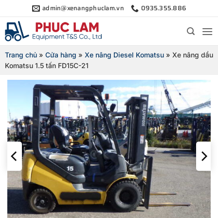
Bỏ
admin@xenangphuclam.vn
0935.355.886
qua
nội
dung
Trang chủ
»
Cửa hàng
»
Xe nâng Diesel Komatsu
»
Xe nâng dầu
Komatsu 1.5 tấn FD15C-21