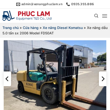
Bỏ
admin@xenangphuclam.vn
0935.355.886
qua
nội
dung
Trang chủ
»
Cửa hàng
»
Xe nâng Diesel Komatsu
»
Xe nâng dầu
5.0 tấn sx 2006 Model FD50AT