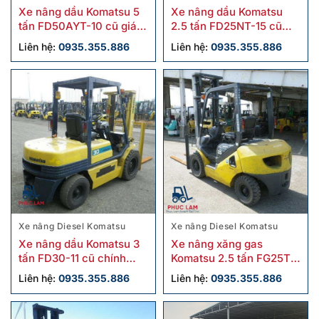
Xe nâng dầu Komatsu 5
Xe nâng dầu Komatsu
tấn FD50AYT-10 cũ giá
2.5 tấn FD25NT-15 cũ
tốt
chính hãng
Liên hệ:
0935.355.886
Liên hệ:
0935.355.886
Xe nâng Diesel Komatsu
Xe nâng Diesel Komatsu
Xe nâng dầu Komatsu 3
Xe nâng xăng gas
tấn FD30-11 cũ chính
Komatsu 2.5 tấn FG25T-
hãng
17 cũ chính hãng
Liên hệ:
0935.355.886
Liên hệ:
0935.355.886