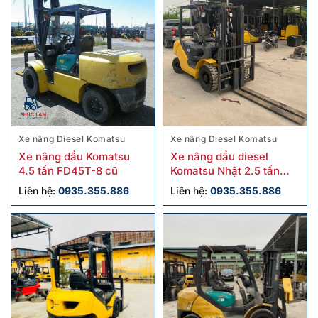
Xe nâng Diesel Komatsu
Xe nâng Diesel Komatsu
Xe nâng dầu Komatsu
Xe nâng dầu diesel
4.5 tấn FD45T-8 cũ
Komatsu Nhật 2.5 tấn
FD25HT-16 cũ
Liên hệ:
0935.355.886
Liên hệ:
0935.355.886