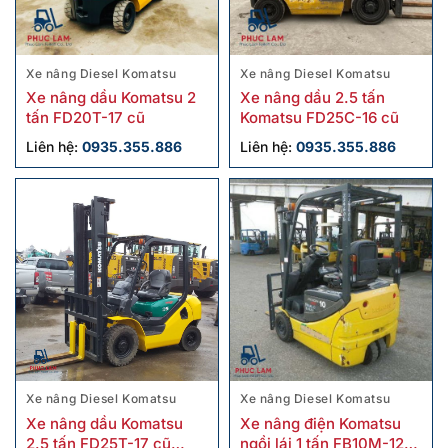
Xe nâng Diesel Komatsu
Xe nâng Diesel Komatsu
Xe nâng dầu Komatsu 2
Xe nâng dầu 2.5 tấn
tấn FD20T-17 cũ
Komatsu FD25C-16 cũ
Liên hệ:
0935.355.886
Liên hệ:
0935.355.886
Xe nâng Diesel Komatsu
Xe nâng Diesel Komatsu
Xe nâng dầu Komatsu
Xe nâng điện Komatsu
2.5 tấn FD25T-17 cũ
ngồi lái 1 tấn FB10M-12