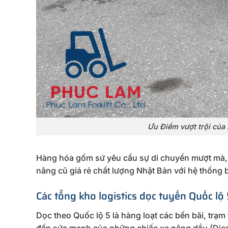
Ưu Điểm vượt trội của
Hàng hóa gốm sứ yêu cầu sự di chuyển mượt mà, 
nâng cũ giá rẻ chất lượng Nhật Bản với hệ thống 
Các tổng kho logistics dọc tuyến Quốc lộ 
Dọc theo Quốc lộ 5 là hàng loạt các bến bãi, trạ
đến sức mạnh của những chiếc xe nâng dầu (Diesel)