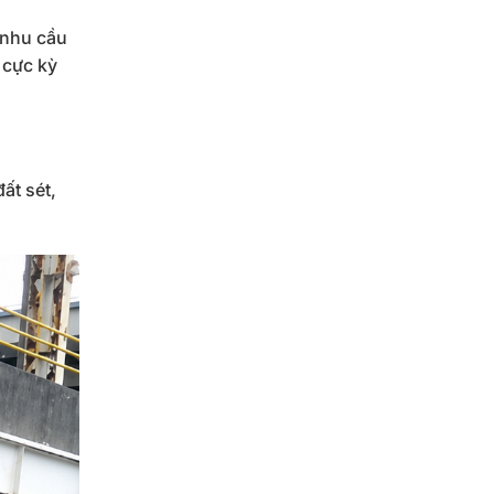
 nhu cầu
 cực kỳ
ất sét,