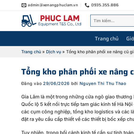
Bỏ
admin@xenangphuclam.vn
0935.355.886
qua
Tìm
nội
kiếm:
dung
Trang chủ
Giớ
Trang chủ
»
Dịch vụ
»
Tổng kho phân phối xe nâng cũ giá
Tổng kho phân phối xe nâng cũ
Đăng vào
29/06/2026
bởi
Nguyen Thi Thu Thao
Gia Lâm là một trong những cửa ngõ giao thương h
Quốc lộ 5 kết nối trực tiếp tam giác kinh tế Hà N
các cụm công nghiệp, tổng kho logistics và các 
đặt ra yêu cầu cấp thiết về các thiết bị bốc xếp c
Tuy nhiên, trong bối cảnh kinh tế cần sự tính toá