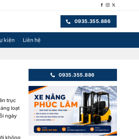
0935.355.886
sự kiện
Liên hệ
0935.355.886
ên trục
hàng loạt
ỗi ngày
mới không