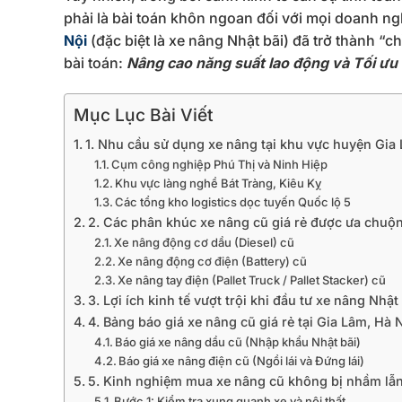
phải là bài toán khôn ngoan đối với mọi doanh n
Nội
(đặc biệt là xe nâng Nhật bãi) đã trở thành “c
bài toán:
Nâng cao năng suất lao động và Tối ưu h
Mục Lục Bài Viết
1. Nhu cầu sử dụng xe nâng tại khu vực huyện Gia
Cụm công nghiệp Phú Thị và Ninh Hiệp
Khu vực làng nghề Bát Tràng, Kiêu Kỵ
Các tổng kho logistics dọc tuyến Quốc lộ 5
2. Các phân khúc xe nâng cũ giá rẻ được ưa chuộn
Xe nâng động cơ dầu (Diesel) cũ
Xe nâng động cơ điện (Battery) cũ
Xe nâng tay điện (Pallet Truck / Pallet Stacker) cũ
3. Lợi ích kinh tế vượt trội khi đầu tư xe nâng Nhật
4. Bảng báo giá xe nâng cũ giá rẻ tại Gia Lâm, Hà 
Báo giá xe nâng dầu cũ (Nhập khẩu Nhật bãi)
Báo giá xe nâng điện cũ (Ngồi lái và Đứng lái)
5. Kinh nghiệm mua xe nâng cũ không bị nhầm lẫ
Bước 1: Kiểm tra xung quanh xe và nội thất