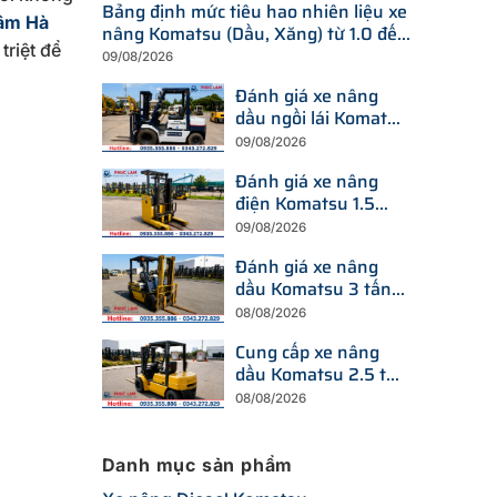
Bảng định mức tiêu hao nhiên liệu xe
Lâm Hà
nâng Komatsu (Dầu, Xăng) từ 1.0 đến
triệt để
25 tấn
09/08/2026
Đánh giá xe nâng
dầu ngồi lái Komatsu
2,5 tấn: FD25T-12 và
09/08/2026
FD25-11
Đánh giá xe nâng
điện Komatsu 1.5
tấn: FB15-12 (Ngồi
09/08/2026
lái) và FB15RLF-15
Đánh giá xe nâng
(Đứng lái)
dầu Komatsu 3 tấn:
FD30NT-15 và
08/08/2026
FD30NT-16
Cung cấp xe nâng
dầu Komatsu 2.5 tấn
tại Hà Nội và khu
08/08/2026
vực lân cận
Danh mục sản phẩm