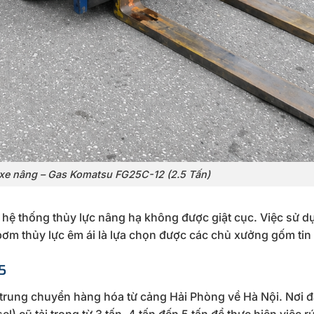
 xe nâng – Gas Komatsu FG25C-12 (2.5 Tấn)
hệ thống thủy lực nâng hạ không được giật cục. Việc sử d
bơm thủy lực êm ái là lựa chọn được các chủ xưởng gốm tin
5
m trung chuyển hàng hóa từ cảng Hải Phòng về Hà Nội. Nơi 
 cũ tải trọng từ 3 tấn, 4 tấn đến 5 tấn để thực hiện việc r