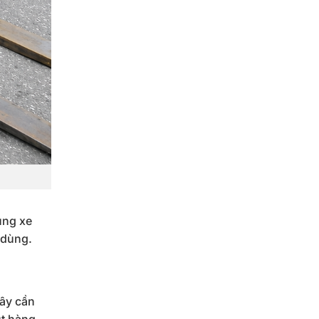
ụng xe
 dùng.
đây cần
út hàng