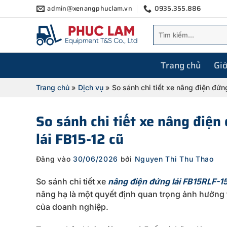
Bỏ
admin@xenangphuclam.vn
0935.355.886
qua
Tìm
nội
kiếm:
dung
Trang chủ
Giớ
Trang chủ
»
Dịch vụ
»
So sánh chi tiết xe nâng điện đứn
So sánh chi tiết xe nâng điện
lái FB15-12 cũ
Đăng vào
30/06/2026
bởi
Nguyen Thi Thu Thao
So sánh chi tiết xe
nâng điện đứng lái FB15RLF-15
nâng hạ là một quyết định quan trọng ảnh hưởng tr
của doanh nghiệp.