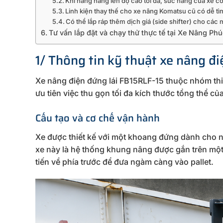
Khi nâng hàng lên độ cao tối đa, sức nâng của xe c
Linh kiện thay thế cho xe nâng Komatsu cũ có dễ tì
Có thể lắp ráp thêm dịch giá (side shifter) cho cá
Tư vấn lắp đặt và chạy thử thực tế tại Xe Nâng Ph
1/ Thông tin kỹ thuật xe nâng đ
Xe nâng điện đứng lái FB15RLF-15 thuộc nhóm thiế
ưu tiên việc thu gọn tối đa kích thước tổng thể củ
Cấu tạo và cơ chế vận hành
Xe được thiết kế với một khoang đứng dành cho n
xe này là hệ thống khung nâng được gắn trên một 
tiến về phía trước để đưa ngàm càng vào pallet.