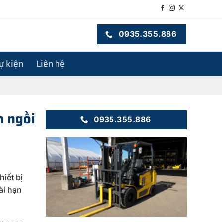
0935.355.886
sự kiện
Liên hệ
n ngồi
0935.355.886
hiết bị
ài hạn