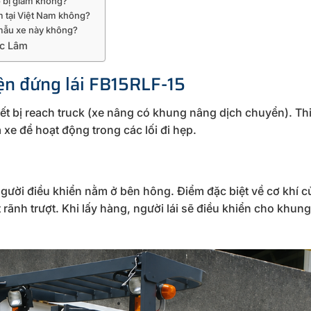
ó bị giảm không?
m tại Việt Nam không?
c mẫu xe này không?
úc Lâm
iện đứng lái FB15RLF-15
t bị reach truck (xe nâng có khung nâng dịch chuyển). Thi
a xe để hoạt động trong các lối đi hẹp.
gười điều khiển nằm ở bên hông. Điểm đặc biệt về cơ khí 
rãnh trượt. Khi lấy hàng, người lái sẽ điều khiển cho khun