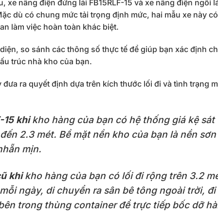
u, xe nâng điện đứng lái FB15RLF-15 và xe nâng điện ngồi l
 Mặc dù có chung mức tải trọng định mức, hai mẫu xe này có
an làm việc hoàn toàn khác biệt.
 diện, so sánh các thông số thực tế để giúp bạn xác định c
cấu trúc nhà kho của bạn.
ưa ra quyết định dựa trên kích thước lối đi và tình trạng 
-15 khi
kho hàng của bạn có hệ thống giá kệ sát
ét đến 2.3 mét. Bề mặt nền kho của bạn là nền sơn
nhẵn mịn.
cũ khi
kho hàng của bạn có lối đi rộng trên 3.2 mé
mỗi ngày, di chuyển ra sân bê tông ngoài trời, đi
bên trong thùng container để trực tiếp bốc dỡ h