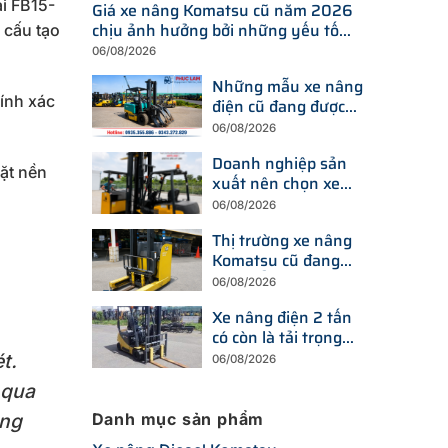
ái FB15-
Giá xe nâng Komatsu cũ năm 2026
chịu ảnh hưởng bởi những yếu tố
 cấu tạo
nào?
06/08/2026
Những mẫu xe nâng
hính xác
điện cũ đang được
tìm kiếm nhiều nhất
06/08/2026
trên thị trường hiện
Doanh nghiệp sản
nay
mặt nền
xuất nên chọn xe
nâng điện hay xe
06/08/2026
nâng dầu để tối ưu
Thị trường xe nâng
chi phí?
Komatsu cũ đang
thay đổi ra sao trước
06/08/2026
xu hướng đầu tư
Xe nâng điện 2 tấn
thiết bị mới?
có còn là tải trọng
được doanh nghiệp
t.
06/08/2026
ưu tiên trong năm
 qua
2026?
àng
Danh mục sản phẩm