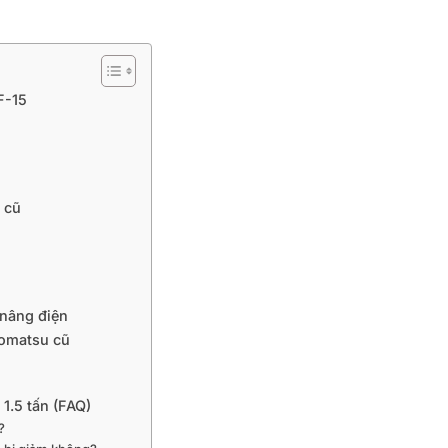
F-15
2 cũ
 nâng điện
Komatsu cũ
1.5 tấn (FAQ)
?