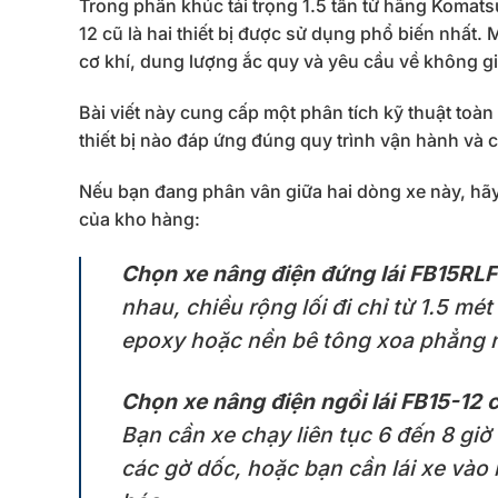
Trong phân khúc tải trọng 1.5 tấn từ hãng Komats
12 cũ là hai thiết bị được sử dụng phổ biến nhất.
cơ khí, dung lượng ắc quy và yêu cầu về không gi
Bài viết này cung cấp một phân tích kỹ thuật toàn
thiết bị nào đáp ứng đúng quy trình vận hành và 
Nếu bạn đang phân vân giữa hai dòng xe này, hãy đ
của kho hàng:
Chọn xe nâng điện đứng lái FB15RLF
nhau, chiều rộng lối đi chỉ từ 1.5 m
epoxy hoặc nền bê tông xoa phẳng 
Chọn xe nâng điện ngồi lái FB15-12 
Bạn cần xe chạy liên tục 6 đến 8 giờ 
các gờ dốc, hoặc bạn cần lái xe vào 