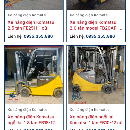
Xe nâng điện Komatsu
Xe nâng điện Komatsu
Xe nâng điện Komatsu
Xe nâng điện Komatsu
2.5 tấn FE25H-1 cũ
2.0 tấn model FB20AF-
12 cũ
Liên hệ:
0935.355.886
Liên hệ:
0935.355.886
Xe nâng điện Komatsu
Xe nâng điện Komatsu
Xe nâng điện Komatsu
Xe nâng điện ngồi lái
ngồi lái 1.8 tấn FB18-12
Komatsu 1 tấn FB10-12 cũ
cũ