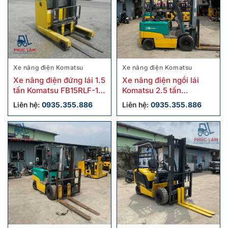
Xe nâng điện Komatsu
Xe nâng điện Komatsu
Xe nâng điện đứng lái 1.5
Xe nâng điện ngồi lái
tấn Komatsu FB15RLF-15
Komatsu 2.5 tấn
cũ
FB25EX-11 cũ
Liên hệ:
0935.355.886
Liên hệ:
0935.355.886