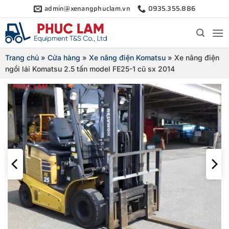
Bỏ
admin@xenangphuclam.vn
0935.355.886
qua
nội
dung
Trang chủ
»
Cửa hàng
»
Xe nâng điện Komatsu
»
Xe nâng điện
ngồi lái Komatsu 2.5 tấn model FE25-1 cũ sx 2014