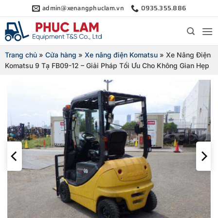
Bỏ
admin@xenangphuclam.vn
0935.355.886
qua
nội
dung
Trang chủ
»
Cửa hàng
»
Xe nâng điện Komatsu
»
Xe Nâng Điện
Komatsu 9 Tạ FB09-12 – Giải Pháp Tối Ưu Cho Không Gian Hẹp