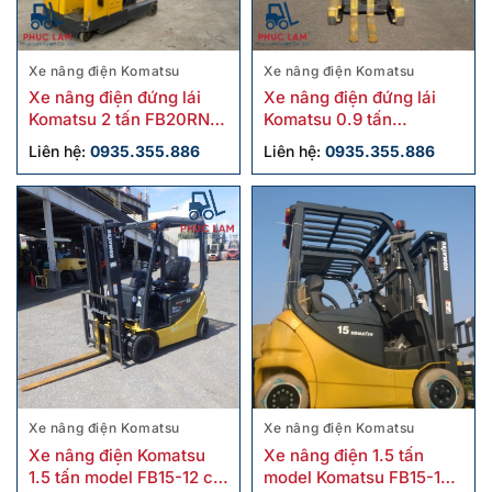
Xe nâng điện Komatsu
Xe nâng điện Komatsu
Xe nâng điện đứng lái
Xe nâng điện đứng lái
Komatsu 2 tấn FB20RN-4
Komatsu 0.9 tấn
cũ
FB09RS-14 cũ
Liên hệ:
0935.355.886
Liên hệ:
0935.355.886
Xe nâng điện Komatsu
Xe nâng điện Komatsu
Xe nâng điện Komatsu
Xe nâng điện 1.5 tấn
1.5 tấn model FB15-12 cũ
model Komatsu FB15-12