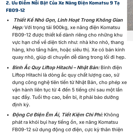
2. Ưu Điểm Nổi Bật Của
Xe Nâng Điện Komatsu
9 Tạ
FB09-12
Thiết Kế Nhỏ Gọn, Linh Hoạt Trong Không Gian
Hẹp:
Với trọng tải 900kg, xe nâng điện Komatsu
FB09-12 được thiết kế dành riêng cho những khu
vực hạn chế về diện tích như: nhà kho nhỏ, thang
hàng, kho tầng hầm, hoặc siêu thị. Xe có bán kính
quay nhỏ, giúp di chuyển dễ dàng trong lối đi hẹp.
Bình Ắc Quy Liftop Hitachi – Nhật Bản:
Bình điện
Liftop Hitachi là dòng ắc quy chất lượng cao, sử
dụng công nghệ tiên tiến từ Nhật Bản, cho phép xe
vận hành liên tục từ 4 đến 5 tiếng chỉ sau một lần
sạc đầy. Tuổi thọ cao, bền bỉ, ít phải bảo dưỡng
định kỳ.
Động Cơ Điện Êm Ái, Tiết Kiệm Chi Phí:
Không
phát ra khói bụi hay tiếng ồn, xe nâng Komatsu
FB09-12 sử dụng động cơ điện, cực kỳ thân thiện