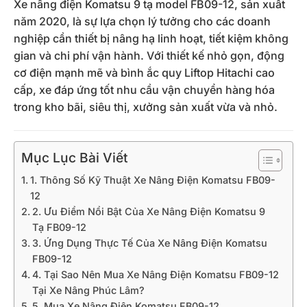
Xe nâng điện Komatsu 9 tạ model FB09-12, sản xuất
năm 2020, là sự lựa chọn lý tưởng cho các doanh
nghiệp cần thiết bị nâng hạ linh hoạt, tiết kiệm không
gian và chi phí vận hành. Với thiết kế nhỏ gọn, động
cơ điện mạnh mẽ và bình ắc quy Liftop Hitachi cao
cấp, xe đáp ứng tốt nhu cầu vận chuyển hàng hóa
trong kho bãi, siêu thị, xưởng sản xuất vừa và nhỏ.
Mục Lục Bài Viết
1. Thông Số Kỹ Thuật Xe Nâng Điện Komatsu FB09-
12
2. Ưu Điểm Nổi Bật Của Xe Nâng Điện Komatsu 9
Tạ FB09-12
3. Ứng Dụng Thực Tế Của Xe Nâng Điện Komatsu
FB09-12
4. Tại Sao Nên Mua Xe Nâng Điện Komatsu FB09-12
Tại Xe Nâng Phúc Lâm?
5. Mua Xe Nâng Điện Komatsu FB09-12.