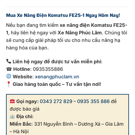
Mua Xe Nâng Điện Komatsu FE25-1 Ngay Hôm Nay!
Nếu bạn đang tìm kiếm
xe nâng điện Komatsu FE25-
1
, hãy liên hệ ngay với
Xe Nâng Phúc Lâm
. Chúng tôi
sẽ cung cấp giải pháp tối ưu cho nhu cầu nâng hạ
hàng hóa của bạn.
Liên hệ ngay để được tư vấn miễn phí
:
☎
Hotline
: 0935355886
Website
:
xenangphuclam.vn
Giao hàng toàn quốc – Tư vấn tận nơi!
Gọi ngay:
0343 272 829
–
0935 355 886
để
được báo giá
Địa chỉ:
Miền Bắc
: 331 Nguyễn Bình – Dương Xá – Gia Lâm
– Hà Nội