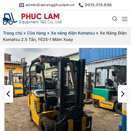
Bỏ
admin@xenangphuclam.vn
0935.355.886
qua
nội
dung
Trang chủ
»
Cửa hàng
»
Xe nâng điện Komatsu
»
Xe Nâng Điện
Komatsu 2.5 Tấn, FE25-1 Mâm Xoay