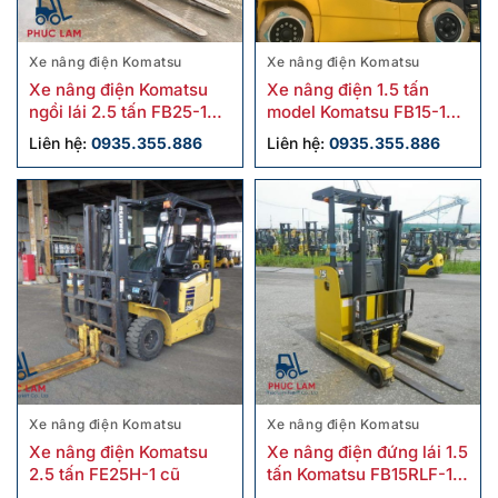
Xe nâng điện Komatsu
Xe nâng điện Komatsu
Xe nâng điện Komatsu
Xe nâng điện 1.5 tấn
ngồi lái 2.5 tấn FB25-12
model Komatsu FB15-12
cũ
cũ
Liên hệ:
0935.355.886
Liên hệ:
0935.355.886
Xe nâng điện Komatsu
Xe nâng điện Komatsu
Xe nâng điện Komatsu
Xe nâng điện đứng lái 1.5
2.5 tấn FE25H-1 cũ
tấn Komatsu FB15RLF-15
cũ