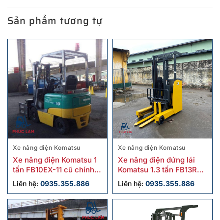
Sản phẩm tương tự
Xe nâng điện Komatsu
Xe nâng điện Komatsu
Xe nâng điện Komatsu 1
Xe nâng điện đứng lái
tấn FB10EX-11 cũ chính
Komatsu 1.3 tấn FB13RS-
hãng
15 cũ giá tốt
Liên hệ:
0935.355.886
Liên hệ:
0935.355.886