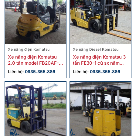
Xe nâng điện Komatsu
Xe nâng Diesel Komatsu
Xe nâng điện Komatsu
Xe nâng điện Komatsu 3
2.0 tấn model FB20AF-
tấn FE30-1 cũ sx năm
12 cũ
2018
Liên hệ:
0935.355.886
Liên hệ:
0935.355.886