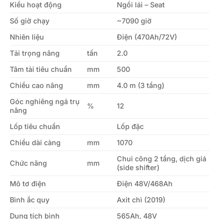
Kiểu hoạt động
Ngồi lái – Seat
Số giờ chạy
~7090 giờ
Nhiên liệu
Điện (470Ah/72V)
Tải trọng nâng
tấn
2.0
Tâm tải tiêu chuẩn
mm
500
Chiều cao nâng
mm
4.0 m (3 tầng)
Góc nghiêng ngả trụ
%
12
nâng
Lốp tiêu chuẩn
Lốp đặc
Chiều dài càng
mm
1070
Chui công 2 tầng, dịch giá
Chức năng
mm
(side shifter)
Mô tơ điện
Điện 48V/468Ah
Bình ắc quy
Axit chì (2019)
Dung tích bình
565Ah, 48V