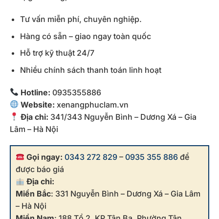
Tư vấn miễn phí, chuyên nghiệp.
Hàng có sẵn – giao ngay toàn quốc
Hỗ trợ kỹ thuật 24/7
Nhiều chính sách thanh toán linh hoạt
Hotline:
0935355886
Website:
xenangphuclam.vn
Địa chỉ:
341/343 Nguyễn Bình – Dương Xá – Gia
Lâm – Hà Nội
Gọi ngay:
0343 272 829
–
0935 355 886
để
được báo giá
Địa chỉ:
Miền Bắc
: 331 Nguyễn Bình – Dương Xá – Gia Lâm
– Hà Nội
Miền Nam
: 188 Tổ 2, KP Tân Ba, Phường Tân