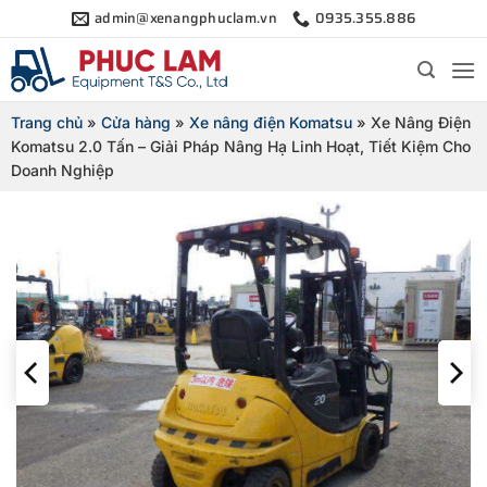
Bỏ
admin@xenangphuclam.vn
0935.355.886
qua
nội
dung
Trang chủ
»
Cửa hàng
»
Xe nâng điện Komatsu
»
Xe Nâng Điện
Komatsu 2.0 Tấn – Giải Pháp Nâng Hạ Linh Hoạt, Tiết Kiệm Cho
Doanh Nghiệp