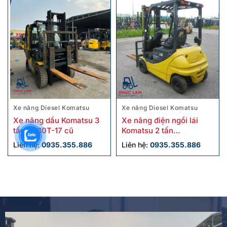
Xe nâng Diesel Komatsu
Xe nâng Diesel Komatsu
Xe nâng dầu Komatsu 3
Xe nâng điện ngồi lái
tấn FD30T-17 cũ
Komatsu 2 tấn
FB20AHB-12 cũ
Liên hệ:
0935.355.886
Liên hệ:
0935.355.886