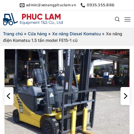
Bỏ
admin@xenangphuclam.vn
0935.355.886
qua
nội
dung
Trang chủ
»
Cửa hàng
»
Xe nâng Diesel Komatsu
»
Xe nâng
điện Komatsu 1.5 tấn model FE15-1 cũ