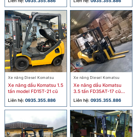
Liên hệ:
0935.355.886
Liên hệ:
0935.355.886
Xe nâng Diesel Komatsu
Xe nâng Diesel Komatsu
Xe nâng dầu Komatsu 1.5
Xe nâng dầu Komatsu
tấn model FD15T-21 cũ
3.5 tấn FD35AT-17 cũ
chính hãng
Liên hệ:
0935.355.886
Liên hệ:
0935.355.886