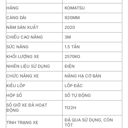
HÃNG
KOMATSU
CÀNG DÀI
920MM
NĂM SẢN XUẤT
2020
CHIỀU CAO NÂNG
3M
SỨC NÂNG
1.5 TẤN
KHỐI LƯỢNG XE
2570KG
NHIÊN LIỆU SỬ DỤNG
ĐIỆN
CHỨC NĂNG XE
NÂNG HẠ CƠ BẢN
KIỂU LỐP
LỐP ĐẶC
HỘP SỐ
SỐ TỰ ĐỘNG
SỐ GIỜ XE ĐÃ HOẠT
1122H
ĐỘNG
ĐÃ QUA SỬ DỤNG, CÒN
TÌNH TRẠNG XE
TỐT