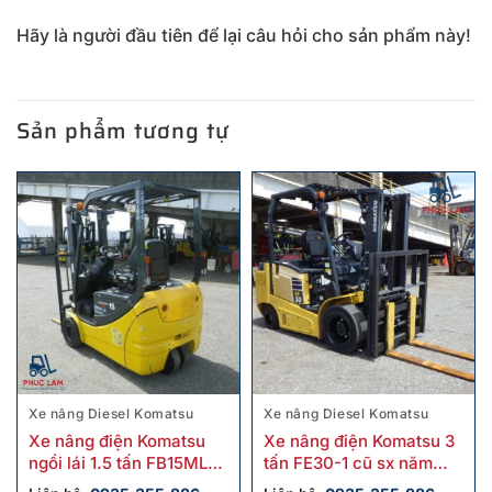
Hãy là người đầu tiên để lại câu hỏi cho sản phẩm này!
Sản phẩm tương tự
Xe nâng Diesel Komatsu
Xe nâng Diesel Komatsu
Xe nâng điện Komatsu
Xe nâng điện Komatsu 3
ngồi lái 1.5 tấn FB15ML-
tấn FE30-1 cũ sx năm
12 cũ
2018