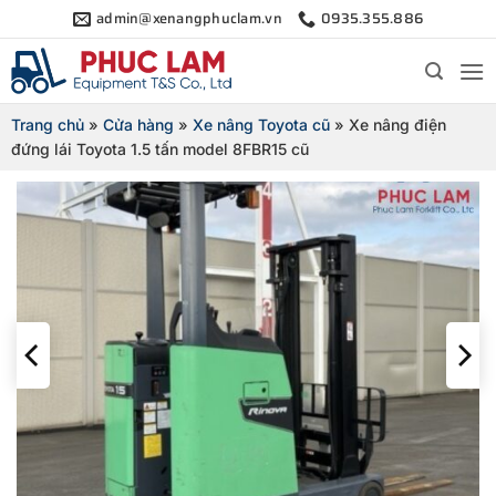
Bỏ
admin@xenangphuclam.vn
0935.355.886
qua
nội
dung
Trang chủ
»
Cửa hàng
»
Xe nâng Toyota cũ
»
Xe nâng điện
đứng lái Toyota 1.5 tấn model 8FBR15 cũ