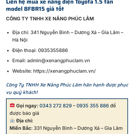
Liên hệ mua xe nâng điện Toyota 1.5 tấn
model 8FBR15 giá tốt
CÔNG TY TNHH XE NÂNG PHÚC LÂM
Địa chỉ: 341 Nguyễn Bình – Dương Xá – Gia Lâm –
Hà Nội
Điện thoại: 0935355886
Email: admin@xenangphuclam.vn
Website: https://xenangphuclam.vn/
Công Ty TNHH Xe Nâng Phúc Lâm hân hạnh được phục
vụ quý khách!
Gọi ngay:
0343 272 829
–
0935 355 886
để
được báo giá
Địa chỉ:
Miền Bắc
: 331 Nguyễn Bình – Dương Xá – Gia Lâm