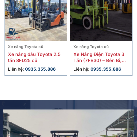
Xe nâng Toyota cũ
Xe nâng Toyota cũ
Xe nâng dầu Toyota 2.5
Xe Nâng Điện Toyota 3
tấn 8FD25 cũ
Tấn (7FB30) – Bền Bỉ,
Tiết Kiệm, Vận Hành Êm
Liên hệ:
0935.355.886
Liên hệ:
0935.355.886
Ái