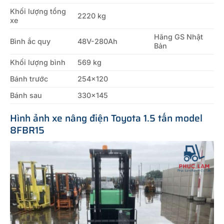
Khối lượng tổng
2220 kg
xe
Hãng GS Nhật
Bình ắc quy
48V-280Ah
Bản
Khối lượng bình
569 kg
Bánh trước
254×120
Bánh sau
330×145
Hình ảnh xe nâng điện Toyota 1.5 tấn model
8FBR15