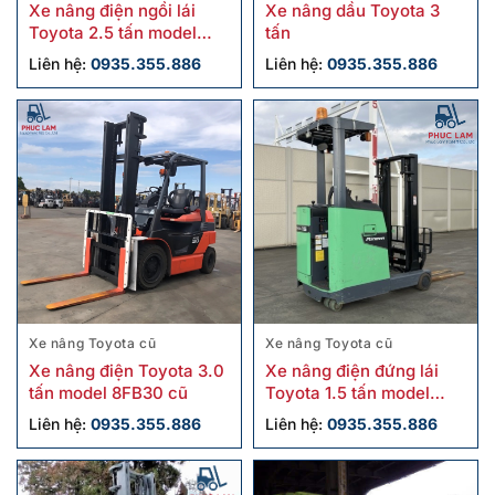
Xe nâng điện ngồi lái
Xe nâng dầu Toyota 3
Toyota 2.5 tấn model
tấn
8FB25 cũ
Liên hệ:
0935.355.886
Liên hệ:
0935.355.886
Xe nâng Toyota cũ
Xe nâng Toyota cũ
Xe nâng điện Toyota 3.0
Xe nâng điện đứng lái
tấn model 8FB30 cũ
Toyota 1.5 tấn model
8FBR15 cũ
Liên hệ:
0935.355.886
Liên hệ:
0935.355.886