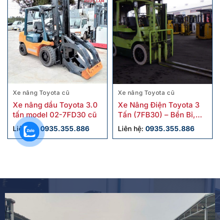
Xe nâng Toyota cũ
Xe nâng Toyota cũ
Xe nâng dầu Toyota 3.0
Xe Nâng Điện Toyota 3
tấn model 02-7FD30 cũ
Tấn (7FB30) – Bền Bỉ,
Tiết Kiệm, Vận Hành Êm
Liên hệ:
0935.355.886
Liên hệ:
0935.355.886
Ái