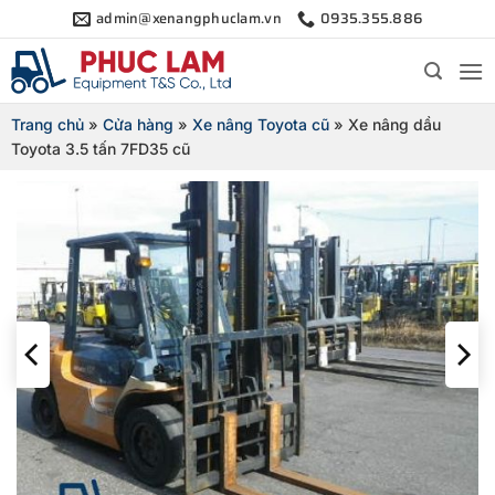
Bỏ
admin@xenangphuclam.vn
0935.355.886
qua
nội
dung
Trang chủ
»
Cửa hàng
»
Xe nâng Toyota cũ
»
Xe nâng dầu
Toyota 3.5 tấn 7FD35 cũ