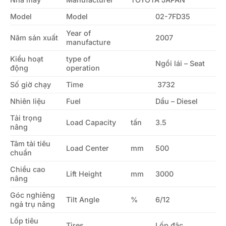
Model
Model
02-7FD35
Year of
Năm sản xuất
2007
manufacture
Kiểu hoạt
type of
Ngồi lái – Seat
động
operation
Số giờ chạy
Time
3732
Nhiên liệu
Fuel
Dầu – Diesel
Tải trọng
Load Capacity
tấn
3.5
nâng
Tâm tải tiêu
Load Center
mm
500
chuẩn
Chiều cao
Lift Height
mm
3000
nâng
Góc nghiêng
Tilt Angle
%
6/12
ngả trụ nâng
Lốp tiêu
Tires
Lốp đặc