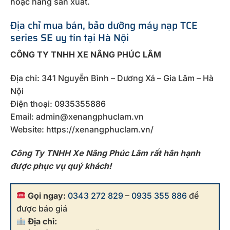
hoặc hãng sản xuất.
Địa chỉ mua bán, bảo dưỡng máy nạp TCE
series SE uy tín tại Hà Nội
CÔNG TY TNHH XE NÂNG PHÚC LÂM
Địa chỉ: 341 Nguyễn Bình – Dương Xá – Gia Lâm – Hà
Nội
Điện thoại: 0935355886
Email: admin@xenangphuclam.vn
Website: https://xenangphuclam.vn/
Công Ty TNHH Xe Nâng Phúc Lâm rất hân hạnh
được phục vụ quý khách!
Gọi ngay:
0343 272 829
–
0935 355 886
để
được báo giá
Địa chỉ: