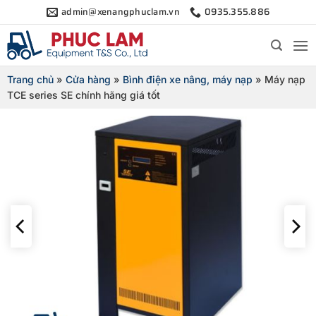
Bỏ
admin@xenangphuclam.vn
0935.355.886
qua
nội
dung
Trang chủ
»
Cửa hàng
»
Bình điện xe nâng, máy nạp
»
Máy nạp
TCE series SE chính hãng giá tốt