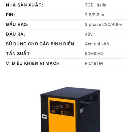
NHÀ SẢN XUẤT:
TCE- Italia
PIN:
2,8/2,2 m
ĐẦU VÀO:
3 phase 230/400v
ĐẦU RA:
48v
SỬ DỤNG CHO CÁC BÌNH ĐIỆN
Axít chì khô
TẦN SUẤT
50-60HZ
VI ĐIỀU KHIỂN VI MẠCH
PIC18TM