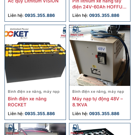
Ắc quy Lithitum VISION
Pin lithium xe nâng tay
điện 24V-60Ah HOFFUM
8-LFP-60-EV-NOB
Liên hệ:
0935.355.886
Liên hệ:
0935.355.886
Bình điện xe nâng, máy nạp
Bình điện xe nâng, máy nạp
Bình điện xe nâng
Máy nạp tự động 48V –
ROCKET
8.1KVA
Liên hệ:
0935.355.886
Liên hệ:
0935.355.886