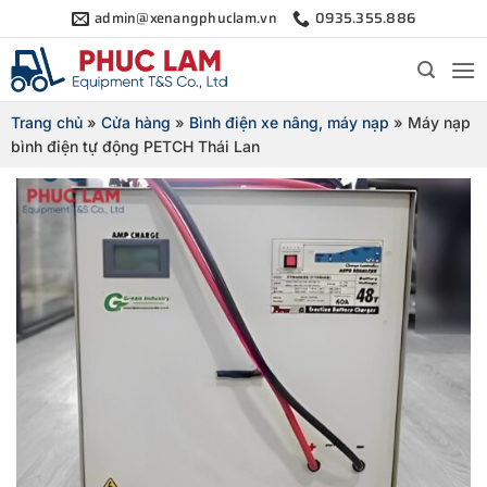
Bỏ
admin@xenangphuclam.vn
0935.355.886
qua
nội
dung
Trang chủ
»
Cửa hàng
»
Bình điện xe nâng, máy nạp
»
Máy nạp
bình điện tự động PETCH Thái Lan