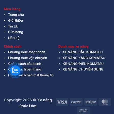
Mua hàng
Trang chủ
Giới thiệu
Tin tức
Cửa hàng
Liên hệ
Chính sách
Danh mục xe nâng
Phương thức thanh toán
XE NÂNG DẦU KOMATSU
Phương thức vận chuyển
XE NÂNG XĂNG KOMATSU
Chính sách bảo hành
XE NÂNG ĐIỆN KOMATSU
Chính sách bán hàng
XE NÂNG CHUYÊN DỤNG
Chính sách bảo mật thông tin
Copyright 2026 ©
Xe nâng
Visa
PayPal
Stripe
Ma
Phúc Lâm
Cash