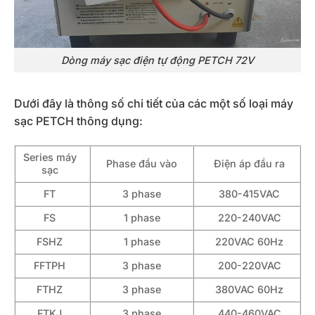
Dòng máy sạc điện tự động PETCH 72V
Dưới đây là thông số chi tiết của các một số loại máy
sạc PETCH thông dụng:
Series máy
Phase đầu vào
Điện áp đầu ra
sạc
FT
3 phase
380-415VAC
FS
1 phase
220-240VAC
FSHZ
1 phase
220VAC 60Hz
FFTPH
3 phase
200-220VAC
FTHZ
3 phase
380VAC 60Hz
FTKJ
3 phase
440-460VAC