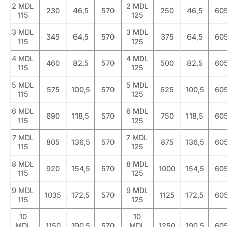
2 MDL
2 MDL
230
46,5
570
250
46,5
60
115
125
3 MDL
3 MDL
345
64,5
570
375
64,5
60
115
125
4 MDL
4 MDL
460
82,5
570
500
82,5
60
115
125
5 MDL
5 MDL
575
100,5
570
625
100,5
60
115
125
6 MDL
6 MDL
690
118,5
570
750
118,5
60
115
125
7 MDL
7 MDL
805
136,5
570
875
136,5
60
115
125
8 MDL
8 MDL
920
154,5
570
1000
154,5
60
115
125
9 MDL
9 MDL
1035
172,5
570
1125
172,5
60
115
125
10
10
MDL
1150
190,5
570
MDL
1250
190,5
60