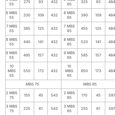
275
93
432
325
93
48
55
65
6 MBS
6 MBS
330
109
432
390
109
48
55
65
7 MBS
7 MBS
385
125
432
455
125
48
55
65
8 MBS
8 MBS
440
141
432
520
141
48
55
65
9 MBS
9 MBS
495
157
432
585
157
48
55
65
10
10
MBS
550
173
432
MBS
650
173
48
55
65
MBS 75
MBS 85
2 MBS
2 MBS
150
45
543
170
45
59
75
85
3 MBS
3 MBS
225
61
543
255
61
59
75
85