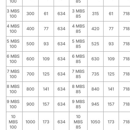
100
85
3 MBS
3 MBS
300
61
634
315
61
718
100
85
4 MBS
4 MBS
400
77
634
420
77
718
100
85
5 MBS
5 MBS
500
93
634
525
93
718
100
85
6 MBS
6 MBS
600
109
634
630
109
718
100
85
7 MBS
7 MBS
700
125
634
735
125
718
100
85
8 MBS
8 MBS
800
141
634
840
141
718
100
85
9 MBS
9 MBS
900
157
634
945
157
718
100
85
10
10
MBS
1000
173
634
MBS
1050
173
718
100
85