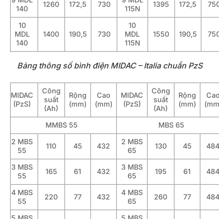
1260
172,5
730
1395
172,5
75
140
115N
10
10
MDL
1400
190,5
730
MDL
1550
190,5
75
140
115N
Bảng thông số bình điện MIDAC – Italia chuẩn PzS
Công
Công
MIDAC
Rộng
Cao
MIDAC
Rộng
Ca
suất
suất
(PzS)
(mm)
(mm)
(PzS)
(mm)
(mm
(Ah)
(Ah)
MMBS 55
MBS 65
2 MBS
2 MBS
110
45
432
130
45
48
55
65
3 MBS
3 MBS
165
61
432
195
61
48
55
65
4 MBS
4 MBS
220
77
432
260
77
48
55
65
5 MBS
5 MBS