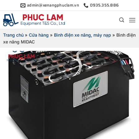
Bỏ
admin@xenangphuclam.vn
0935.355.886
qua
nội
dung
Trang chủ
»
Cửa hàng
»
Bình điện xe nâng, máy nạp
»
Bình điện
xe nâng MIDAC