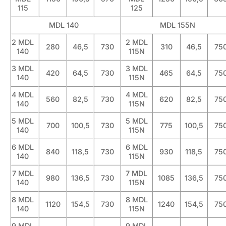
115
125
MDL 140
MDL 155N
2 MDL
2 MDL
280
46,5
730
310
46,5
75
140
115N
3 MDL
3 MDL
420
64,5
730
465
64,5
75
140
115N
4 MDL
4 MDL
560
82,5
730
620
82,5
75
140
115N
5 MDL
5 MDL
700
100,5
730
775
100,5
75
140
115N
6 MDL
6 MDL
840
118,5
730
930
118,5
75
140
115N
7 MDL
7 MDL
980
136,5
730
1085
136,5
75
140
115N
8 MDL
8 MDL
1120
154,5
730
1240
154,5
75
140
115N
9 MDL
9 MDL