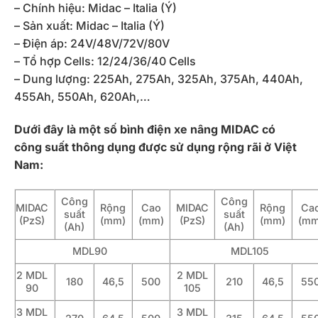
– Chính hiệu: Midac – Italia (Ý)
– Sản xuất: Midac – Italia (Ý)
– Điện áp: 24V/48V/72V/80V
– Tổ hợp Cells: 12/24/36/40 Cells
– Dung lượng: 225Ah, 275Ah, 325Ah, 375Ah, 440Ah,
455Ah, 550Ah, 620Ah,…
Dưới đây là một số bình điện xe nâng MIDAC có
công suất thông dụng được sử dụng rộng rãi ở Việt
Nam:
Công
Công
MIDAC
Rộng
Cao
MIDAC
Rộng
Ca
suất
suất
(PzS)
(mm)
(mm)
(PzS)
(mm)
(mm
(Ah)
(Ah)
MDL90
MDL105
2 MDL
2 MDL
180
46,5
500
210
46,5
55
90
105
3 MDL
3 MDL