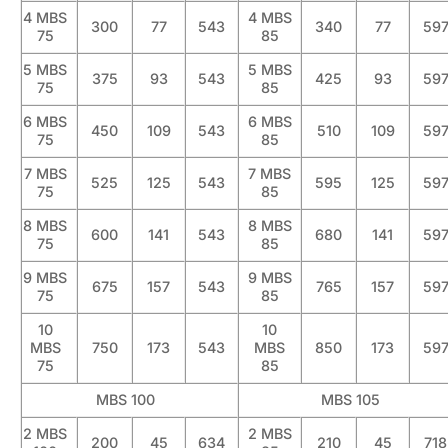
4 MBS
4 MBS
300
77
543
340
77
59
75
85
5 MBS
5 MBS
375
93
543
425
93
59
75
85
6 MBS
6 MBS
450
109
543
510
109
59
75
85
7 MBS
7 MBS
525
125
543
595
125
59
75
85
8 MBS
8 MBS
600
141
543
680
141
59
75
85
9 MBS
9 MBS
675
157
543
765
157
59
75
85
10
10
MBS
750
173
543
MBS
850
173
59
75
85
MBS 100
MBS 105
2 MBS
2 MBS
200
45
634
210
45
718