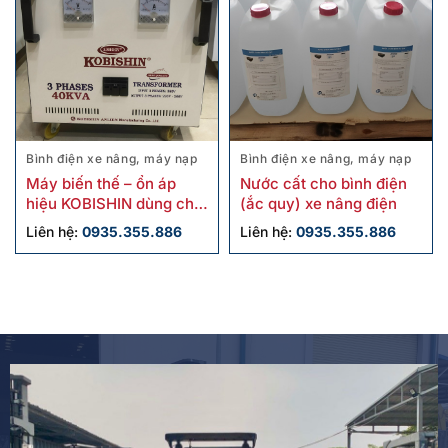
Bình điện xe nâng, máy nạp
Bình điện xe nâng, máy nạp
Máy biến thế – ổn áp
Nước cất cho bình điện
hiệu KOBISHIN dùng cho
(ắc quy) xe nâng điện
xe nâng điện
Liên hệ:
0935.355.886
Liên hệ:
0935.355.886