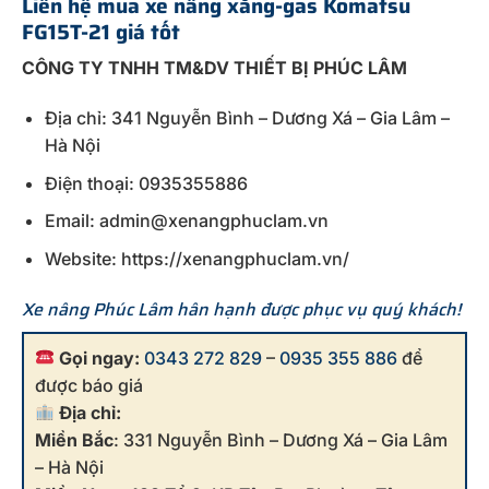
Liên hệ mua
xe nâng xăng-gas Komatsu
FG15T-21
giá tốt
CÔNG TY TNHH TM&DV THIẾT BỊ PHÚC LÂM
Địa chỉ: 341 Nguyễn Bình – Dương Xá – Gia Lâm –
Hà Nội
Điện thoại: 0935355886
Email: admin@xenangphuclam.vn
Website: https://xenangphuclam.vn/
Xe nâng Phúc Lâm hân hạnh được phục vụ quý khách!
Gọi ngay:
0343 272 829
–
0935 355 886
để
được báo giá
Địa chỉ:
Miền Bắc
: 331 Nguyễn Bình – Dương Xá – Gia Lâm
– Hà Nội