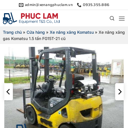
Bỏ
admin@xenangphuclam.vn
0935.355.886
qua
nội
dung
Trang chủ
»
Cửa hàng
»
Xe nâng xăng Komatsu
»
Xe nâng xăng
gas Komatsu 1.5 tấn FG15T-21 cũ