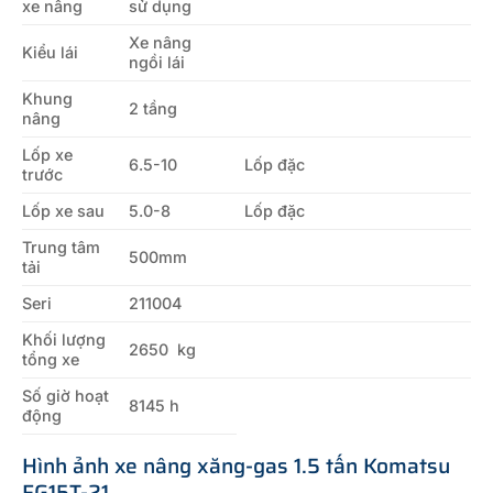
xe nâng
sử dụng
Xe nâng
Kiểu lái
ngồi lái
Khung
2 tầng
nâng
Lốp xe
6.5-10
Lốp đặc
trước
Lốp xe sau
5.0-8
Lốp đặc
Trung tâm
500mm
tải
Seri
211004
Khối lượng
2650 kg
tổng xe
Số giờ hoạt
8145 h
động
Hình ảnh xe nâng xăng-gas 1.5 tấn Komatsu
FG15T-21