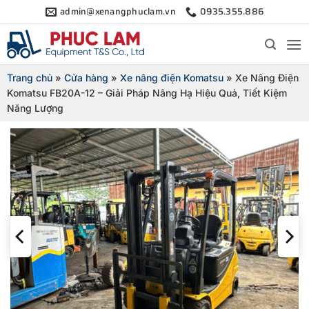
Bỏ
admin@xenangphuclam.vn
0935.355.886
qua
nội
dung
Trang chủ
»
Cửa hàng
»
Xe nâng điện Komatsu
»
Xe Nâng Điện
Komatsu FB20A-12 – Giải Pháp Nâng Hạ Hiệu Quả, Tiết Kiệm
Năng Lượng