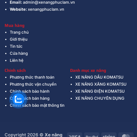
Email:
admin@xenangphuclam.vn
Website:
xenangphuclam.vn
Mua hàng
Trang chủ
Giới thiệu
Tin tức
Cửa hàng
Liên hệ
Chính sách
Danh mục xe nâng
Phương thức thanh toán
XE NÂNG DẦU KOMATSU
Phương thức vận chuyển
XE NÂNG XĂNG KOMATSU
Chính sách bảo hành
XE NÂNG ĐIỆN KOMATSU
Chính sách bán hàng
XE NÂNG CHUYÊN DỤNG
Chính sách bảo mật thông tin
Copyright 2026 ©
Xe nâng
Visa
PayPal
Stripe
Ma