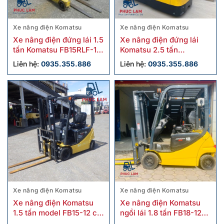
Xe nâng điện Komatsu
Xe nâng điện Komatsu
Xe nâng điện đứng lái 1.5
Xe nâng điện đứng lái
tấn Komatsu FB15RLF-15
Komatsu 2.5 tấn
cũ
FB25RN-4 cũ
Liên hệ:
0935.355.886
Liên hệ:
0935.355.886
Xe nâng điện Komatsu
Xe nâng điện Komatsu
Xe nâng điện Komatsu
Xe nâng điện Komatsu
1.5 tấn model FB15-12 cũ
ngồi lái 1.8 tấn FB18-12
sx 2019
cũ