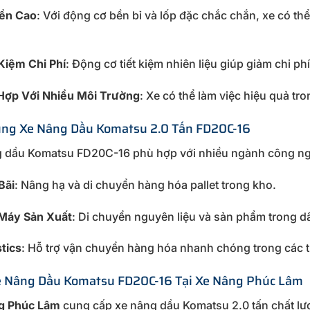
ền Cao
: Với động cơ bền bỉ và lốp đặc chắc chắn, xe có th
 Kiệm Chi Phí
: Động cơ tiết kiệm nhiên liệu giúp giảm chi ph
Hợp Với Nhiều Môi Trường
: Xe có thể làm việc hiệu quả t
ng Xe Nâng Dầu Komatsu 2.0 Tấn FD20C-16
 dầu Komatsu FD20C-16 phù hợp với nhiều ngành công ng
Bãi
: Nâng hạ và di chuyển hàng hóa pallet trong kho.
Máy Sản Xuất
: Di chuyển nguyên liệu và sản phẩm trong d
tics
: Hỗ trợ vận chuyển hàng hóa nhanh chóng trong các 
 Nâng Dầu Komatsu FD20C-16 Tại Xe Nâng Phúc Lâm
g Phúc Lâm
cung cấp xe nâng dầu Komatsu 2.0 tấn chất lượ