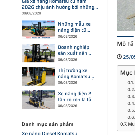
Giá xe nâng Komatsu cũ năm
2026 chịu ảnh hưởng bởi những
yếu tố nào?
06/08/2026
Những mẫu xe
nâng điện cũ
đang được tìm
06/08/2026
kiếm nhiều nhất
Mô tả
Doanh nghiệp
trên thị trường
sản xuất nên
hiện nay
25/0
chọn xe nâng
06/08/2026
điện hay xe
Thị trường xe
nâng dầu để tối
Mục L
nâng Komatsu
ưu chi phí?
cũ đang thay đổi
06/08/2026
ra sao trước xu
Xe nâng điện 2
hướng đầu tư
tấn có còn là tải
thiết bị mới?
trọng được
06/08/2026
doanh nghiệp
ưu tiên trong
năm 2026?
Danh mục sản phẩm
Mu
Xe nâng Diesel Komatsu