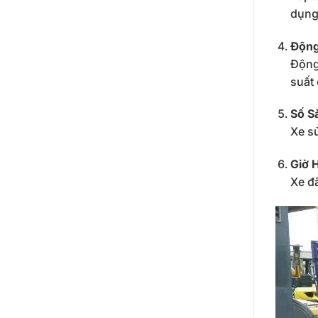
dụng
Động
Động 
suất 
Số S
Xe sử
Giờ 
Xe đã