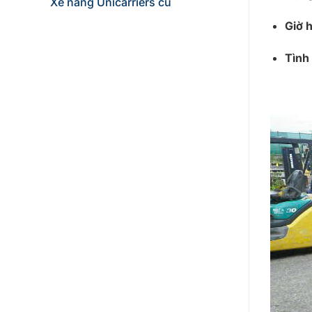
Xe nâng Unicarriers cũ
Giờ 
Tình