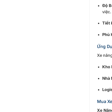
Độ B
việc.
Tiết
Phù 
Ứng Dụ
Xe nâng
Kho 
Nhà 
Logis
Mua Xe
Xe Nân