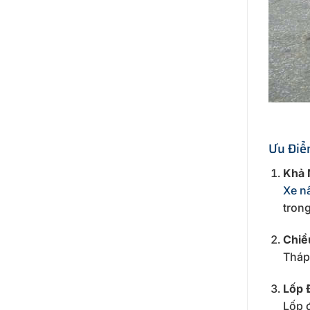
Ưu Điể
Khả 
Xe n
tron
Chiề
Tháp
Lốp 
Lốp 