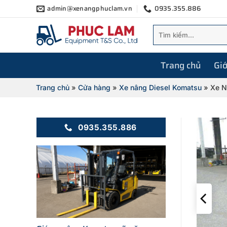
Bỏ
admin@xenangphuclam.vn
0935.355.886
qua
Tìm
nội
kiếm:
dung
Trang chủ
Giớ
Trang chủ
»
Cửa hàng
»
Xe nâng Diesel Komatsu
»
Xe N
0935.355.886