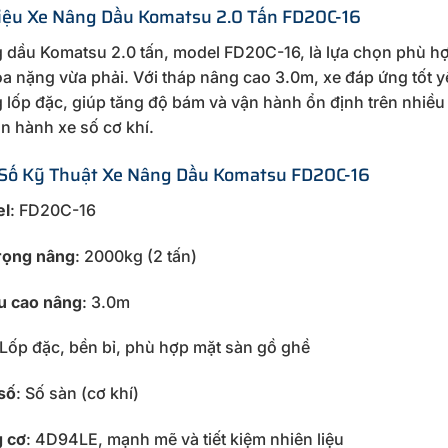
hiệu Xe Nâng Dầu Komatsu 2.0 Tấn FD20C-16
 dầu Komatsu 2.0 tấn, model FD20C-16, là lựa chọn phù hợ
a nặng vừa phải. Với tháp nâng cao 3.0m, xe đáp ứng tốt 
 lốp đặc, giúp tăng độ bám và vận hành ổn định trên nhiều l
n hành xe số cơ khí.
Số Kỹ Thuật Xe Nâng Dầu Komatsu FD20C-16
l
: FD20C-16
trọng nâng
: 2000kg (2 tấn)
u cao nâng
: 3.0m
 Lốp đặc, bền bỉ, phù hợp mặt sàn gồ ghề
số
: Số sàn (cơ khí)
 cơ
: 4D94LE, mạnh mẽ và tiết kiệm nhiên liệu