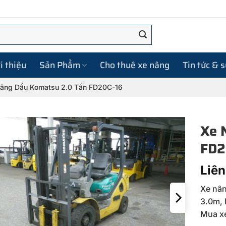
i thiệu
Sản Phẩm
Cho thuê xe nâng
Tin tức & 
âng Dầu Komatsu 2.0 Tấn FD20C-16
Xe 
FD2
Liên
Xe nân
3.0m, 
Mua xe