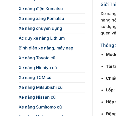
Giới T
Xe nâng điện Komatsu
Xe nâng
Xe nâng xăng Komatsu
hàng hó
sử dụng
Xe nâng chuyên dụng
quen vậ
Ác quy xe nâng Lithium
Thông 
Bình điện xe nâng, máy nạp
Mode
Xe nâng Toyota cũ
Tải 
Xe nâng Nichiyu cũ
Xe nâng TCM cũ
Chiề
Xe nâng Mitsubishi cũ
Lốp
:
Xe nâng Nissan cũ
Hộp 
Xe nâng Sumitomo cũ
Động