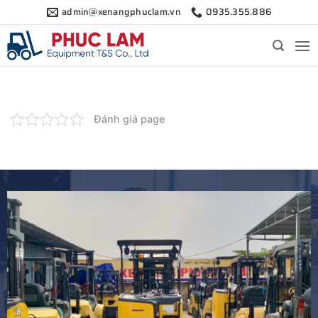
Bỏ
admin@xenangphuclam.vn
0935.355.886
qua
nội
dung
Đánh giá page