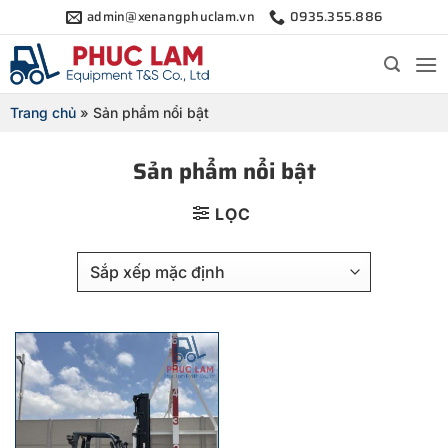
Bỏ
admin@xenangphuclam.vn
0935.355.886
qua
nội
dung
Trang chủ
»
Sản phẩm nổi bật
Sản phẩm nổi bật
LỌC