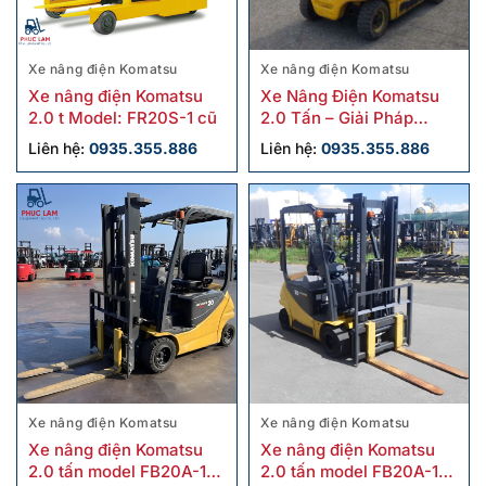
Xe nâng điện Komatsu
Xe nâng điện Komatsu
Xe nâng điện Komatsu
Xe Nâng Điện Komatsu
2.0 t Model: FR20S-1 cũ
2.0 Tấn – Giải Pháp
Nâng Hạ Linh Hoạt, Tiết
Liên hệ:
0935.355.886
Liên hệ:
0935.355.886
Kiệm Cho Doanh Nghiệp
Xe nâng điện Komatsu
Xe nâng điện Komatsu
Xe nâng điện Komatsu
Xe nâng điện Komatsu
2.0 tấn model FB20A-12
2.0 tấn model FB20A-12