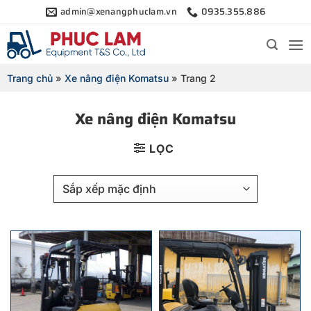
Bỏ
admin@xenangphuclam.vn
0935.355.886
qua
nội
dung
Trang chủ
»
Xe nâng điện Komatsu
»
Trang 2
Xe nâng điện Komatsu
LỌC