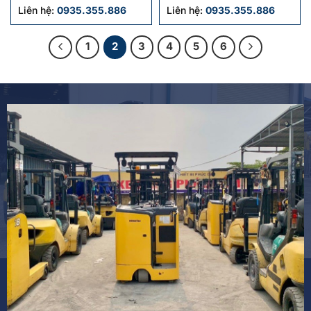
cũ sản xuất 2020
cũ sx 2016
Liên hệ:
0935.355.886
Liên hệ:
0935.355.886
1
2
3
4
5
6