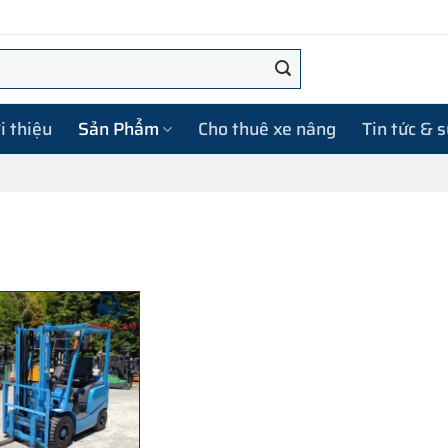
i thiệu
Sản Phẩm
Cho thuê xe nâng
Tin tức & 