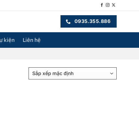
0935.355.886
sự kiện
Liên hệ