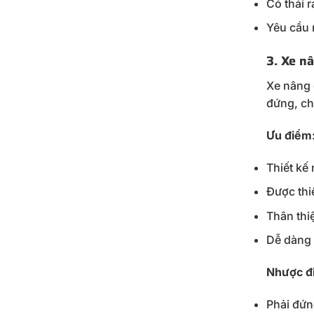
Có thải r
Yêu cầu 
3. Xe n
Xe nâng 
đứng, ch
Ưu điểm
Thiết kế
Được thiế
Thân thi
Dễ dàng 
Nhược đ
Phải đứng