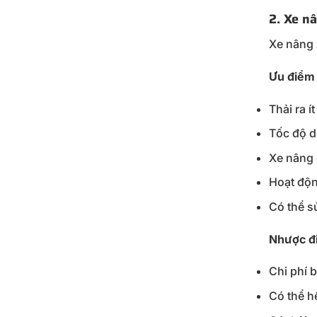
2. Xe n
Xe nâng 
Ưu điểm 
Thải ra í
Tốc độ di
Xe nâng g
Hoạt động
Có thể sử
Nhược đi
Chi phí b
Có thể h