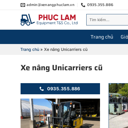
Bỏ
admin@xenangphuclam.vn
0935.355.886
qua
Tìm
nội
kiếm:
dung
Trang chủ
Giớ
Trang chủ
»
Xe nâng Unicarriers cũ
Xe nâng Unicarriers cũ
0935.355.886