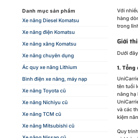
2026?
Với nhiề
Danh mục sản phẩm
hàng dòn
Xe nâng Diesel Komatsu
trong lĩ
Xe nâng điện Komatsu
Giới th
Xe nâng xăng Komatsu
Dưới đây
Xe nâng chuyên dụng
1. Tổng
Ác quy xe nâng Lithium
UniCarri
Bình điện xe nâng, máy nạp
tên tuổi 
Xe nâng Toyota cũ
nâng hạ 
UniCarri
Xe nâng Nichiyu cũ
và các th
Xe nâng TCM cũ
kiệm năn
Xe nâng Mitsubishi cũ
Quy trìn
Xe nâng Nissan cũ