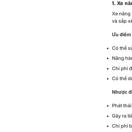
1. Xe n
Xe nâng 
và sắp x
Ưu điểm 
Có thể s
Nâng hàn
Chi phí 
Có thể d
Nhược đ
Phát thải
Gây ra t
Chi phí 