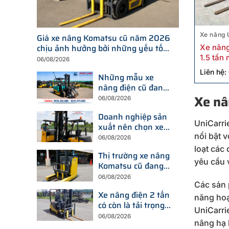
Xe nâng 
Giá xe nâng Komatsu cũ năm 2026
chịu ảnh hưởng bởi những yếu tố
Xe nâng
nào?
1.5 tấn
06/08/2026
Liên hệ:
Những mẫu xe
nâng điện cũ đang
được tìm kiếm
Xe nâ
06/08/2026
nhiều nhất trên thị
Doanh nghiệp sản
trường hiện nay
UniCarri
xuất nên chọn xe
nâng điện hay xe
nổi bật v
06/08/2026
nâng dầu để tối ưu
loạt các
Thị trường xe nâng
chi phí?
yêu cầu 
Komatsu cũ đang
thay đổi ra sao
06/08/2026
Các sản 
trước xu hướng đầu
Xe nâng điện 2 tấn
tư thiết bị mới?
năng hoạ
có còn là tải trọng
UniCarrie
được doanh nghiệp
06/08/2026
nâng hạ 
ưu tiên trong năm