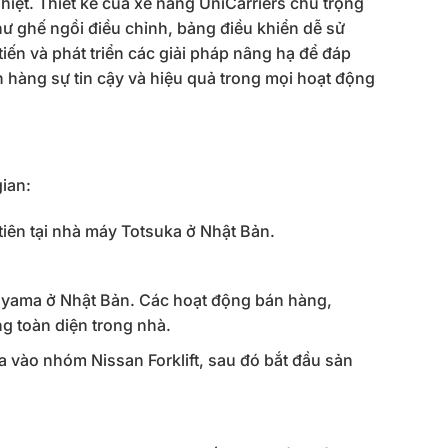
hiệt. Thiết kế của xe nâng UniCarriers chú trọng
như ghế ngồi điều chỉnh, bảng điều khiển dễ sử
ến và phát triển các giải pháp nâng hạ để đáp
 hàng sự tin cậy và hiệu quả trong mọi hoạt động
gian:
tiên tại nhà máy Totsuka ở Nhật Bản.
ayama ở Nhật Bản. Các hoạt động bán hàng,
ng toàn diện trong nhà.
a vào nhóm Nissan Forklift, sau đó bắt đầu sản