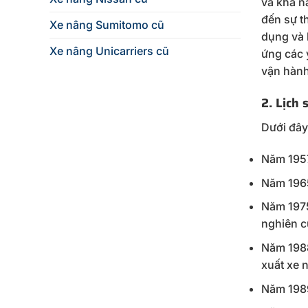
và khả n
đến sự t
Xe nâng Sumitomo cũ
dụng và 
Xe nâng Unicarriers cũ
ứng các 
vận hành
2. Lịch 
Dưới đây 
Năm 1957
Năm 1965
Năm 1975
nghiên c
Năm 1988
xuất xe 
Năm 1989