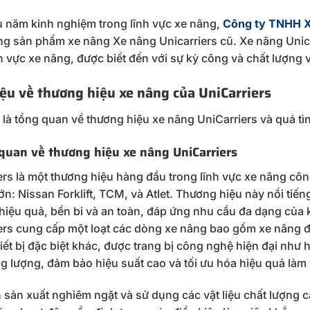
u năm kinh nghiệm trong lĩnh vực xe nâng,
Công ty TNHH X
g sản phẩm xe nâng Xe nâng Unicarriers cũ. Xe nâng Unica
nh vực xe nâng, được biết đến với sự kỳ công và chất lượng 
iệu về thương hiệu xe nâng của UniCarriers
 là tổng quan về thương hiệu xe nâng UniCarriers và quá tìn
 quan về thương hiệu xe nâng UniCarriers
ers là một thương hiệu hàng đầu trong lĩnh vực xe nâng côn
lớn: Nissan Forklift, TCM, và Atlet. Thương hiệu này nổi tiế
hiệu quả, bền bỉ và an toàn, đáp ứng nhu cầu đa dạng của
ers cung cấp một loạt các dòng xe nâng bao gồm xe nâng đi
iết bị đặc biệt khác, được trang bị công nghệ hiện đại như hệ
g lượng, đảm bảo hiệu suất cao và tối ưu hóa hiệu quả làm 
h sản xuất nghiêm ngặt và sử dụng các vật liệu chất lượng c