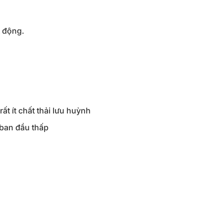
t động.
ất ít chất thải lưu huỳnh
 ban đầu thấp